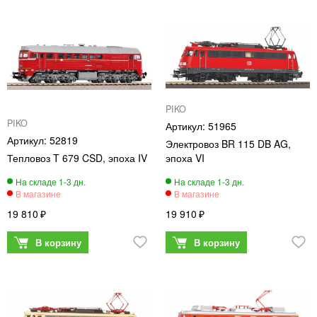
PIKO
PIKO
51965
52819
Электровоз BR 115 DB AG,
Тепловоз T 679 CSD, эпоха IV
эпоха VI
19 810
19 910