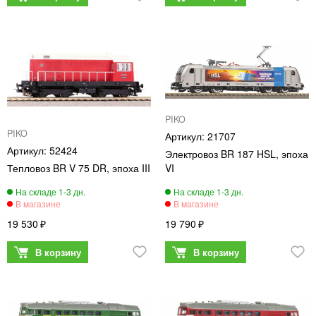
PIKO
PIKO
21707
52424
Электровоз BR 187 HSL, эпоха
Тепловоз BR V 75 DR, эпоха III
VI
19 530
19 790