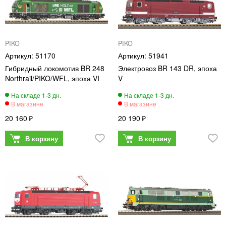
PIKO
PIKO
51170
51941
Гибридный локомотив BR 248
Электровоз BR 143 DR, эпоха
Northrail/PIKO/WFL, эпоха VI
V
20 160
20 190