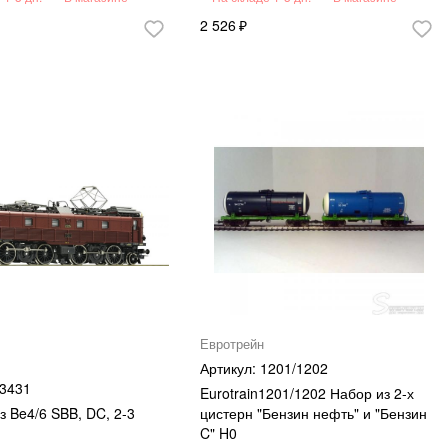
2 526
Евротрейн
1201/1202
3431
Eurotrain1201/1202 Набор из 2-х
з Be4/6 SBB, DC, 2-3
цистерн "Бензин нефть" и "Бензин
C" H0