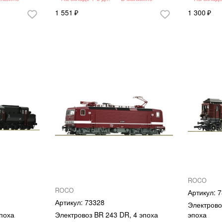
1 551
1 300
ROCO
ROCO
7
73328
Электрово
эпоха
Электровоз BR 243 DR, 4 эпоха
эпоха