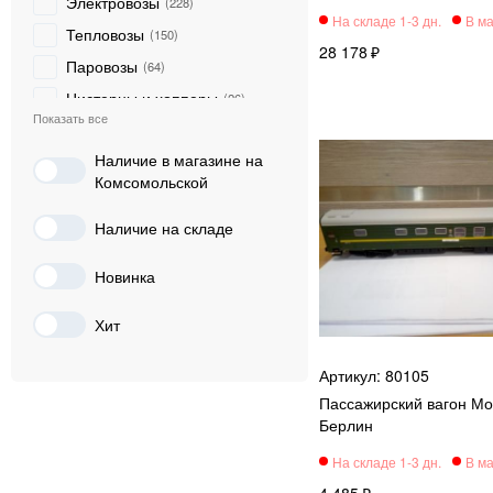
Электровозы
228
Тепловозы
150
28 178
Паровозы
64
Цистерны и хопперы
26
Модели РЖД/СЖД
12
Наличие в магазине на
Локомотивы
2
Комсомольской
Доп. принадлежности
1
Цифровые компоненты
Наличие на складе
0
Автомобили
0
Новинка
Элементы ландшафта
0
Строения
0
Хит
Рельсовый материал
0
80105
Стартовые наборы
0
Пассажирский вагон Мо
Аксессуары
0
Берлин
4 485