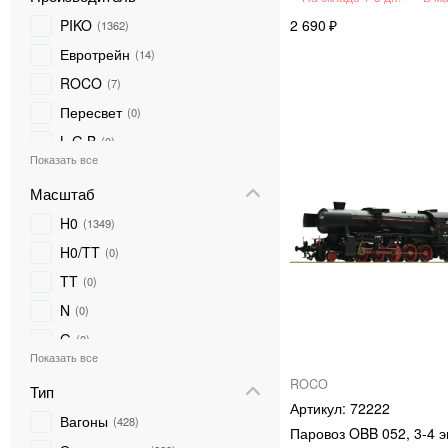
2 690
PIKO
1362
Евротрейн
14
ROCO
7
Пересвет
0
L G B
0
FLEISCHMANN
0
Масштаб
Digital Train
0
H0
1349
ТТ-модель
0
H0/TT
0
Marklin
0
TT
0
TILLIG
0
N
0
NOCH
0
G
0
DIORAMATECH 3
0
AUHAGEN
0
ROCO
Тип
72222
Вагоны
428
Паровоз OBB 052, 3-4 