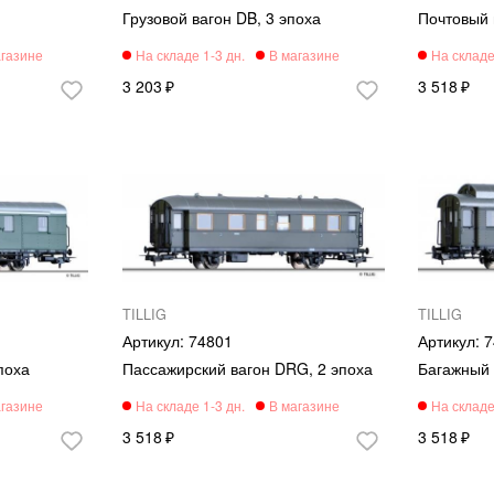
Грузовой вагон DB, 3 эпоха
Почтовый 
3 203
3 518
TILLIG
TILLIG
74801
7
поха
Пассажирский вагон DRG, 2 эпоха
Багажный 
3 518
3 518