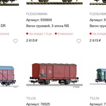
FLEISCHMANN
FLEISCHM
535809
5
а DR
Вагон грузовой, 3 эпоха NS
Вагон гру
2 615
2 615
TILLIG
TILLIG
76525
7