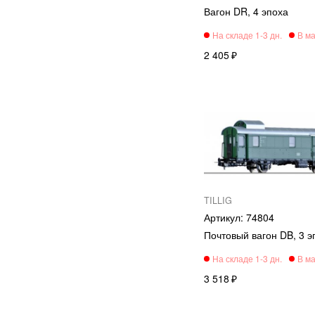
Вагон DR, 4 эпоха
2 405
TILLIG
74804
Почтовый вагон DB, 3 э
3 518