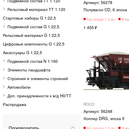
Подвижной состав ТТ 1:120
56278
Рельсовый материал ТТ 1:120
Полувагон CD, 6 эпоха
Стартовые наборы G 1:22,5
Подвижной состав G 1:22,5
1 455
Рельсовый материал G 1:22,5
Цифровые компоненты G 1:22,5
Аксессуары G 1:22,5
Подвижной состав N 1:160
Элементы ландшафта
Строения и элементы строений
Автомобили
Доп. принадлежности к ж/д H0/ТТ
Распродажа
ROCO
56248
Хоппер DRG, эпоха II
Производитель