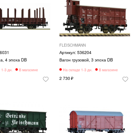
FLEISCHMANN
6031
536204
, 4 эпоха DB
Вагон грузовой, 3 эпоха DB
2 730