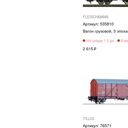
FLEISCHMANN
535810
Вагон грузовой, 3 эпох
2 615
TILLIG
76571