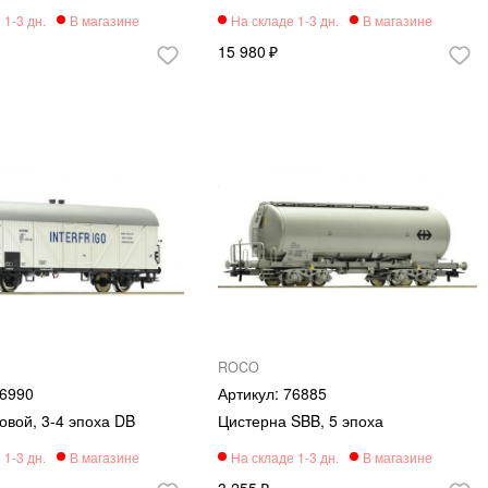
15 980
ROCO
6990
76885
овой, 3-4 эпоха DB
Цистерна SBB, 5 эпоха
3 255