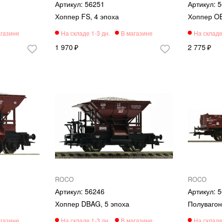
56251
5
Хоппер FS, 4 эпоха
Хоппер OB
1 970
2 775
ROCO
ROCO
56246
5
Хоппер DBAG, 5 эпоха
Полувагон