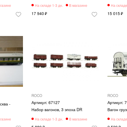
17 940
15 015
ROCO
ROCO
67127
7
сква -
Набор вагонов, 3 эпоха DR
Вагон груз
5 880
2 520