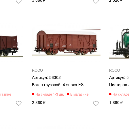
ROCO
ROCO
56302
5
Вагон грузовой, 4 эпоха FS
Цистерна 
2 360
1 880