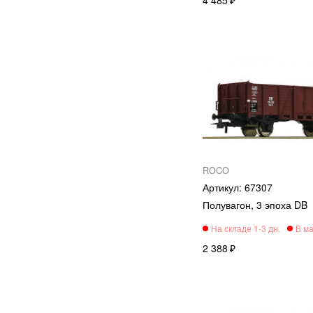
ROCO
67307
Полувагон, 3 эпоха DB
2 388