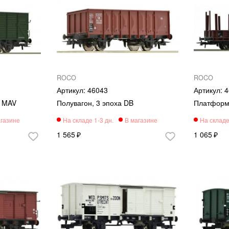
ROCO
ROCO
46043
4
а MAV
Полувагон, 3 эпоха DB
Платформа
1 565
1 065