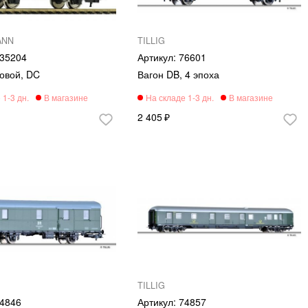
ANN
TILLIG
35204
76601
зовой, DC
Вагон DB, 4 эпоха
2 405
TILLIG
4846
74857