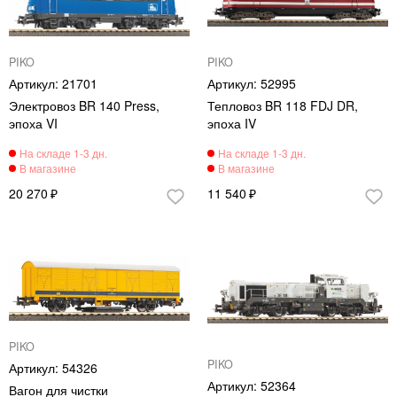
PIKO
PIKO
21701
52995
Электровоз BR 140 Press,
Тепловоз BR 118 FDJ DR,
эпоха VI
эпоха IV
20 270
11 540
PIKO
PIKO
54326
52364
Вагон для чистки