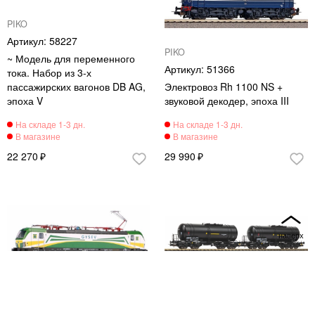
PIKO
58227
PIKO
~ Модель для переменного
51366
тока. Набор из 3-х
пассажирских вагонов DB AG,
Электровоз Rh 1100 NS +
эпоха V
звуковой декодер, эпоха III
22 270
29 990
PIKO
PIKO
59189
28311