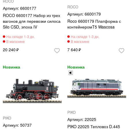
ROCO
ROCO
6600177
6600179
ROCO 6600177 Набор из трех
вагонов для перевозки силоса
Roco 6600179 Платформа с
Silo CSD, эпоха IV
контейнеромT5 Wascosa
20 240
7 640
PIKO
PIKO
22025
50737
PIKO 22025 Тепловоз D.445