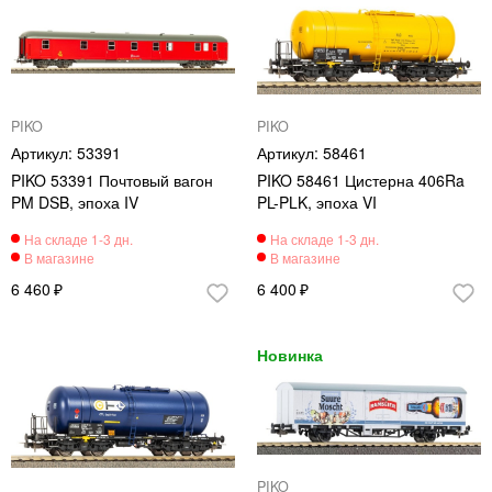
PIKO
PIKO
53391
58461
PIKO 53391 Почтовый вагон
PIKO 58461 Цистерна 406Ra
PM DSB, эпоха IV
PL-PLK, эпоха VI
6 460
6 400
PIKO