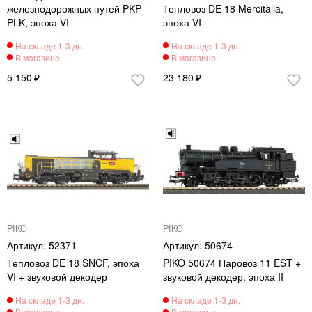
железнодорожных путей PKP-
Тепловоз DE 18 Mercitalia,
PLK, эпоха VI
эпоха VI
5 150
23 180
PIKO
PIKO
52371
50674
Тепловоз DE 18 SNCF, эпоха
PIKO 50674 Паровоз 11 EST +
VI + звуковой декодер
звуковой декодер, эпоха II