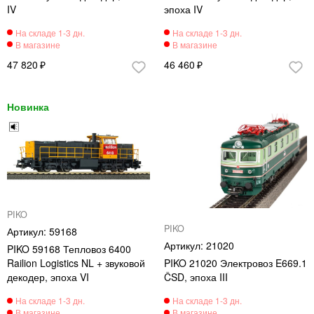
IV
эпоха IV
47 820
46 460
PIKO
PIKO
59168
21020
PIKO 59168 Тепловоз 6400
Railion Logistics NL + звуковой
PIKO 21020 Электровоз E669.1
декодер, эпоха VI
ČSD, эпоха III