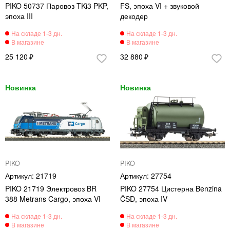
PIKO 50737 Паровоз TKi3 PKP,
FS, эпоха VI + звуковой
эпоха III
декодер
25 120
32 880
PIKO
PIKO
21719
27754
PIKO 21719 Электровоз BR
PIKO 27754 Цистерна Benzina
388 Metrans Cargo, эпоха VI
ČSD, эпоха IV