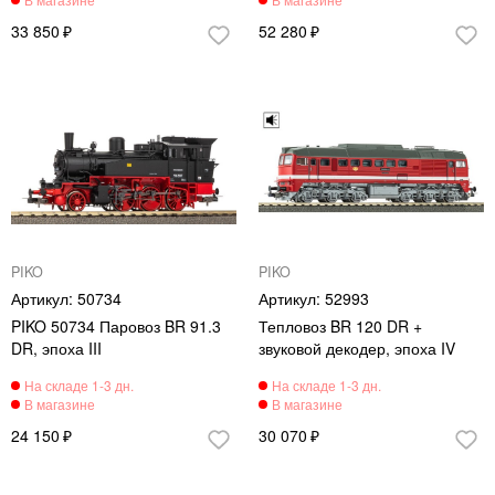
33 850
52 280
PIKO
PIKO
50734
52993
PIKO 50734 Паровоз BR 91.3
Тепловоз BR 120 DR +
DR, эпоха III
звуковой декодер, эпоха IV
24 150
30 070