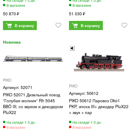
50 870
51 030
PIKO
PIKO
52071
50612
PIKO 52071 Дизельный поезд
“Голубая молния“ Rh 5045
PIKO 50612 Паровоз Oko1
BBÖ III; со звуком и декодером
PKP, эпоха III+ декодер PluX22
PluX22
+ звук + пар