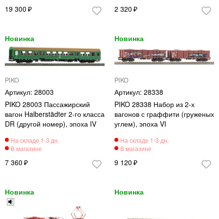
19 300
2 320
PIKO
PIKO
28003
28338
PIKO 28003 Пассажирский
PIKO 28338 Набор из 2-х
вагон Halberstädter 2-го класса
вагонов с граффити (груженых
DR (другой номер), эпоха IV
углем), эпоха VI
7 360
9 120