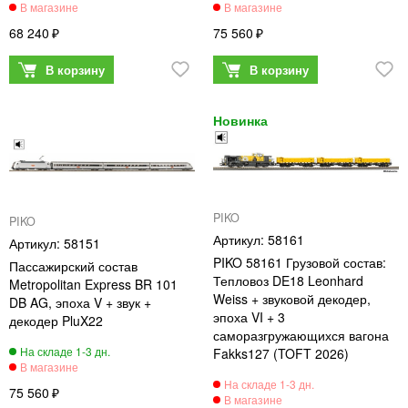
68 240
75 560
PIKO
PIKO
58161
58151
PIKO 58161 Грузовой состав:
Пассажирский состав
Тепловоз DE18 Leonhard
Metropolitan Express BR 101
Weiss + звуковой декодер,
DB AG, эпоха V + звук +
эпоха VI + 3
декодер PluX22
саморазгружающихся вагона
Fakks127 (TOFT 2026)
75 560