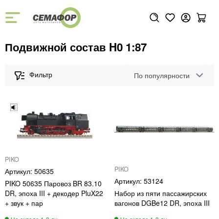
Подвижной состав H0 1:87
По популярности
PIKO
PIKO
50635
53124
PIKO 50635 Паровоз BR 83.10
DR, эпоха III + декодер PluX22
Набор из пяти пассажирских
+ звук + пар
вагонов DGBe12 DR, эпоха III