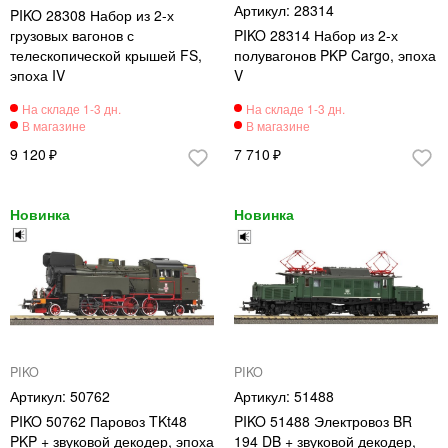
28314
PIKO 28308 Набор из 2-х
грузовых вагонов с
PIKO 28314 Набор из 2-х
телескопической крышей FS,
полувагонов PKP Cargo, эпоха
эпоха IV
V
9 120
7 710
PIKO
PIKO
50762
51488
PIKO 50762 Паровоз TKt48
PIKO 51488 Электровоз BR
PKP + звуковой декодер, эпоха
194 DB + звуковой декодер,