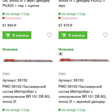
DB, эпоха III + звук+ декодер
эпоха IV + декодер PluX22 +
PluX22 + пар + сцепка
звук
61 840
67 470
PIKO
PIKO
58152
58153
PIKO 58152 Пассажирский
PIKO 58153 Пассажирский
состав Metropolitan с
состав Metropolitan с
электровозом BR 101 DB AG,
электровозом BR 101 DB AG,
эпоха VI
эпоха VI + звуковой декодер