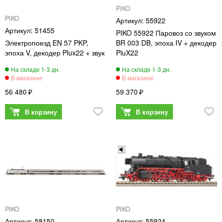
PIKO
PIKO
55922
51455
PIKO 55922 Паровоз со звуком
Электропоезд EN 57 PKP,
BR 003 DB, эпоха IV + декодер
эпоха V, декодер Plux22 + звук
PluX22
56 480
59 370
PIKO
PIKO
58150
55924