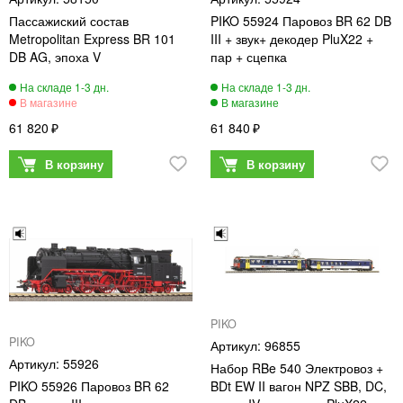
Пассажиский состав
PIKO 55924 Паровоз BR 62 DB
Metropolitan Express BR 101
III + звук+ декодер PluX22 +
DB AG, эпоха V
пар + сцепка
61 820
61 840
PIKO
PIKO
96855
55926
Набор RBe 540 Электровоз +
PIKO 55926 Паровоз BR 62
BDt EW II вагон NPZ SBB, DC,