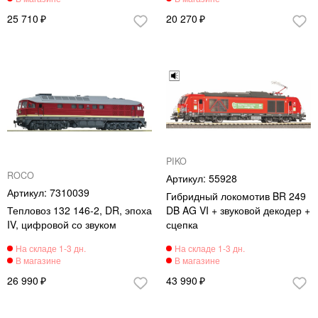
25 710
20 270
PIKO
ROCO
55928
7310039
Гибридный локомотив BR 249
Тепловоз 132 146-2, DR, эпоха
DB AG VI + звуковой декодер +
IV, цифровой со звуком
сцепка
26 990
43 990