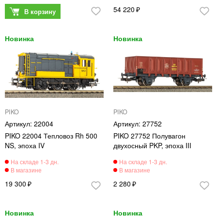
54 220
PIKO
PIKO
22004
27752
PIKO 22004 Тепловоз Rh 500
PIKO 27752 Полувагон
NS, эпоха IV
двухосный PKP, эпоха III
19 300
2 280