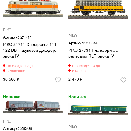
PIKO
PIKO
21711
27734
PIKO 21711 Электровоз 111
122 DB + звуковой декодер,
PIKO 27734 Платформа с
эпоха IV
рельсами RLF, эпоха IV
30 560
2 470
PIKO
PIKO
28308