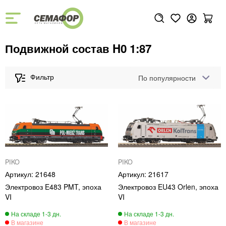
Подвижной состав H0 1:87
По популярности
PIKO
PIKO
21648
21617
Электровоз E483 PMT, эпоха
Электровоз EU43 Orlen, эпоха
VI
VI