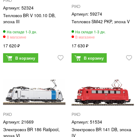
PIKO
PIKO
52324
59274
Тепловоз BR V 100.10 DB,
эпоха III
Тепловоз SM42 PKP, эпоха V
17 620
17 630
PIKO
PIKO
21669
51534
Электровоз BR 186 Railpool,
Электровоз BR 141 DB, эпоха
эпоха VI
IV