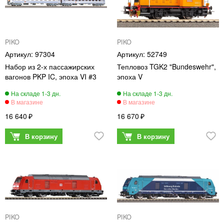
PIKO
PIKO
97304
52749
Набор из 2-х пассажирских
Тепловоз TGK2 "Bundeswehr",
вагонов PKP IC, эпоха VI #3
эпоха V
16 640
16 670
PIKO
PIKO