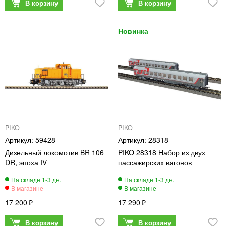
PIKO
PIKO
59428
28318
Дизельный локомотив BR 106
PIKO 28318 Набор из двух
DR, эпоха IV
пассажирских вагонов
17 200
17 290