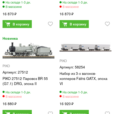
16 870
16 870
PIKO
PIKO
58254
27512
Набор из 3-х вагонов-
PIKO 27512 Паровоз BR 55
хопперов Falns GATX, эпоха
(G7.1) DRG, эпоха II
VI
16 880
16 920