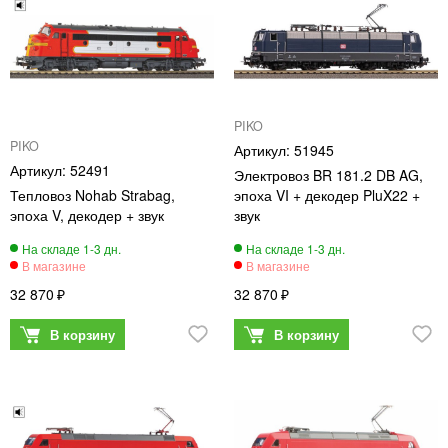
PIKO
PIKO
51945
52491
Электровоз BR 181.2 DB AG,
Тепловоз Nohab Strabag,
эпоха VI + декодер PluX22 +
эпоха V, декодер + звук
звук
32 870
32 870