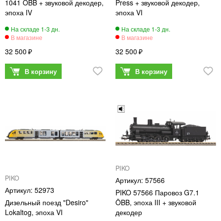
1041 ÖBB + звуковой декодер,
Press + звуковой декодер,
эпоха IV
эпоха VI
32 500
32 500
PIKO
PIKO
57566
52973
PIKO 57566 Паровоз G7.1
Дизельный поезд "Desiro"
ÖBB, эпоха III + звуковой
Lokaltog, эпоха VI
декодер