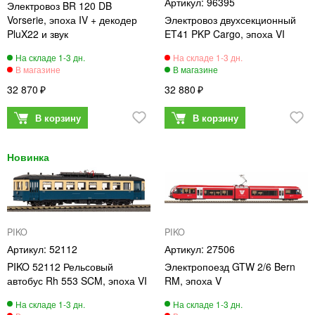
96395
Электровоз BR 120 DB
Vorserie, эпоха IV + декодер
Электровоз двухсекционный
PluX22 и звук
ET41 PKP Cargo, эпоха VI
32 870
32 880
PIKO
PIKO
52112
27506
PIKO 52112 Рельсовый
Электропоезд GTW 2/6 Bern
автобус Rh 553 SCM, эпоха VI
RM, эпоха V