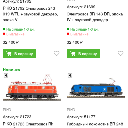
21792
21699
PIKO 21792 Электровоз 243
019 WFL + звуковой декодер,
Электровоз BR 143 DR, эпоха
эпоха VI
IV + звуковой декодер
32 400
32 400
PIKO
PIKO
21723
51177
PIKO 21723 Электровоз Rh
Гибридный локомотив BR 248