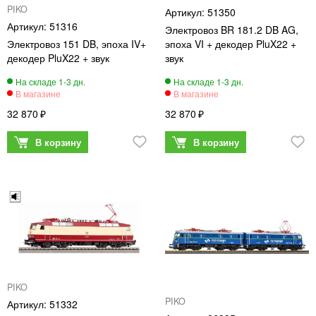
PIKO
51350
51316
Электровоз BR 181.2 DB AG,
Электровоз 151 DB, эпоха IV+
эпоха VI + декодер PluX22 +
декодер PluX22 + звук
звук
32 870
32 870
PIKO
PIKO
51332