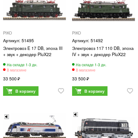
PIKO
PIKO
51495
51492
Электровоз E 17 DB, эпоха III
Электровоз 117 110 DB, эпоха
+ звук + декодер PluX22
IV + звук + декодер PluX22
33 500
33 500