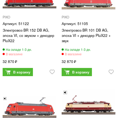
PIKO
PIKO
51122
51105
Электровоз BR 152 DB AG,
Электровоз BR 101 DB AG,
эпоха VI, со звуком + декодер
эпоха VI + декодер PluX22 +
PluX22
звук
32 870
32 870