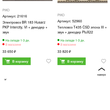
PIKO
PIKO
21616
52960
Электровоз BR 183 Husarz
PKP Intercity, VI + декодер +
Тепловоз T435 ČSD эпоха III +
звук
звук + декодер PluX22
33 650
33 820