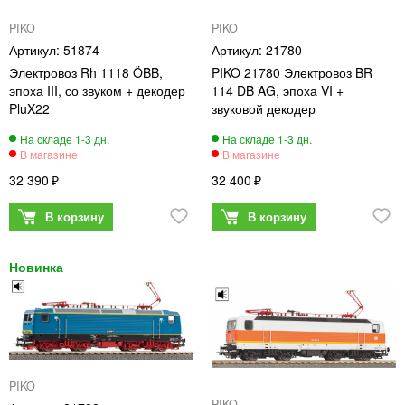
PIKO
PIKO
51874
21780
Электровоз Rh 1118 ÖBB,
PIKO 21780 Электровоз BR
эпоха III, со звуком + декодер
114 DB AG, эпоха VI +
PluX22
звуковой декодер
32 390
32 400
PIKO
PIKO