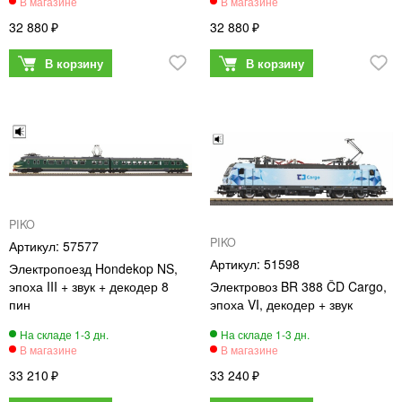
32 880
32 880
PIKO
PIKO
57577
51598
Электропоезд Hondekop NS,
эпоха III + звук + декодер 8
Электровоз BR 388 ČD Cargo,
пин
эпоха VI, декодер + звук
33 210
33 240