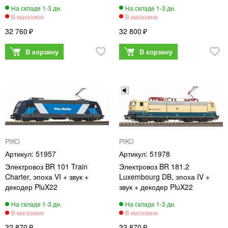
32 760
32 800
PIKO
PIKO
51957
51978
Электровоз BR 101 Train
Электровоз BR 181.2
Charter, эпоха VI + звук +
Luxembourg DB, эпоха IV +
декодер PluX22
звук + декодер PluX22
32 870
32 870