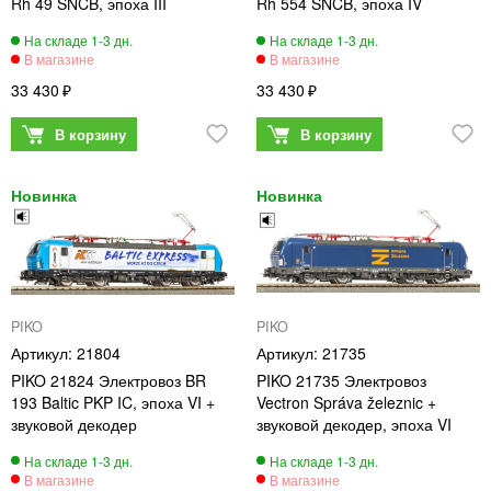
Rh 49 SNCB, эпоха III
Rh 554 SNCB, эпоха IV
33 430
33 430
PIKO
PIKO
21804
21735
PIKO 21824 Электровоз BR
PIKO 21735 Электровоз
193 Baltic PKP IC, эпоха VI +
Vectron Správa železnic +
звуковой декодер
звуковой декодер, эпоха VI