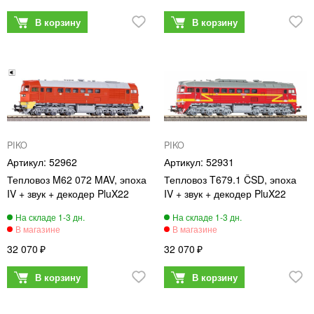
PIKO
PIKO
52962
52931
Тепловоз M62 072 MAV, эпоха
Тепловоз T679.1 ČSD, эпоха
IV + звук + декодер PluX22
IV + звук + декодер PluX22
32 070
32 070