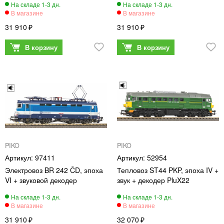
31 910
31 910
PIKO
PIKO
97411
52954
Электровоз BR 242 ČD, эпоха
Тепловоз ST44 PKP, эпоха IV +
VI + звуковой декодер
звук + декодер PluX22
31 910
32 070