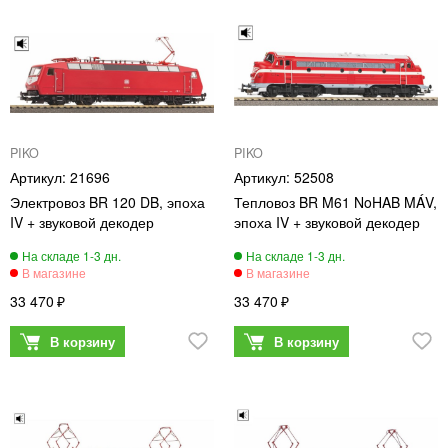
PIKO
PIKO
21696
52508
Электровоз BR 120 DB, эпоха
Тепловоз BR M61 NoHAB MÁV,
IV + звуковой декодер
эпоха IV + звуковой декодер
33 470
33 470