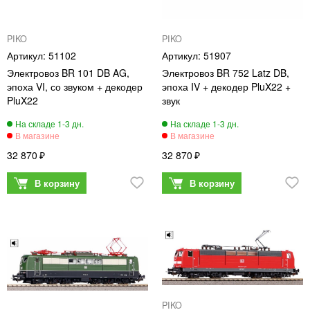
PIKO
PIKO
51102
51907
Электровоз BR 101 DB AG,
Электровоз BR 752 Latz DB,
эпоха VI, со звуком + декодер
эпоха IV + декодер PluX22 +
PluX22
звук
32 870
32 870
PIKO