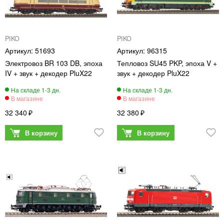
PIKO
PIKO
51693
96315
Электровоз BR 103 DB, эпоха
Тепловоз SU45 PKP, эпоха V +
IV + звук + декодер PluX22
звук + декодер PluX22
32 340
32 380