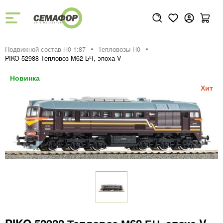
Подвижной состав H0 1:87
Тепловозы H0
PIKO 52988 Тепловоз М62 БЧ, эпоха V