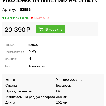
PIKO 52988 Тепловоз М62 БЧ, эпоха V
52988
20 390
52988
Артикул
PIKO
Производитель
H0
Масштаб
Тепловозы
Тип
Эпоха
V - 1990-2007 гг.
Страна
Беларусь
Принадлежность
БЧ
Минимальный радиус поворота
358 мм
Длина
202 мм