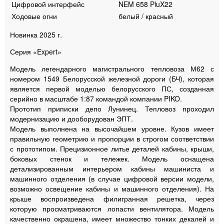
Цифровой интерфейс
NEM 658 PluX22
Ходовые огни
белый / красный
Новинка 2025 г.
Серия «Expert»
Модель легендарного магистрального тепловоза М62 с
номером 1549 Белорусской железной дороги (БЧ), которая
является первой моделью белорусского ПС, созданная
серийно в масштабе 1:87 командой компании PIKO.
Прототип приписки депо Лунинец. Тепловоз проходил
модернизацию и дооборудован ЭПТ.
Модель выполнена на высочайшем уровне. Кузов имеет
правильную геометрию и пропорции в строгом соответствии
с прототипом. Прецизионное литье деталей кабины, крыши,
боковых стенок и тележек. Модель оснащена
детализированным интерьером кабины машиниста и
машинного отделения (в случае цифровой версии модели,
возможно освещение кабины и машинного отделения). На
крыше воспроизведена филигранная решетка, через
которую просматриваются лопасти вентилятора. Модель
качественно окрашена, имеет множество тонких декалей и