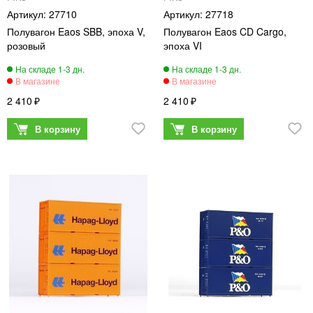
27710
27718
Полувагон Eaos SBB, эпоха V,
Полувагон Eaos CD Cargo,
розовый
эпоха VI
2 410
2 410