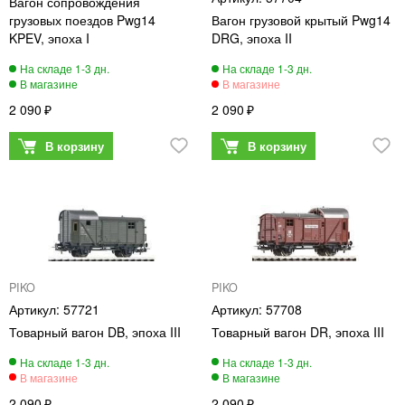
Вагон сопровождения
грузовых поездов Pwg14
Вагон грузовой крытый Pwg14
KPEV, эпоха I
DRG, эпоха II
2 090
2 090
PIKO
PIKO
57721
57708
Товарный вагон DB, эпоха III
Товарный вагон DR, эпоха III
2 090
2 090