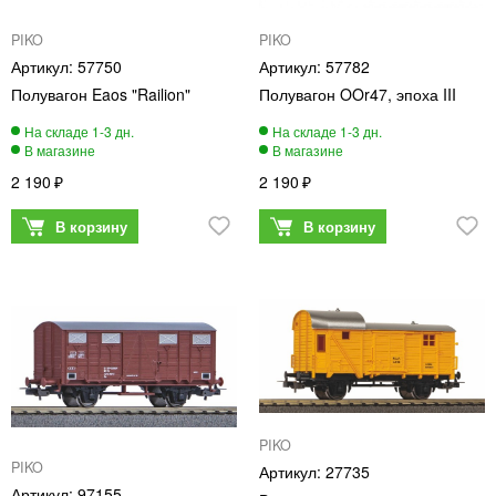
PIKO
PIKO
57750
57782
Полувагон Eaos "Railion"
Полувагон OOr47, эпоха III
2 190
2 190
PIKO
PIKO
27735
97155