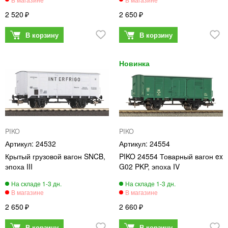
2 520
2 650
PIKO
PIKO
24532
24554
Крытый грузовой вагон SNCB,
PIKO 24554 Товарный вагон ex
эпоха III
G02 PKP, эпоха IV
2 650
2 660