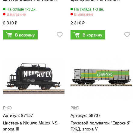
2 310
2 310
PIKO
PIKO
97157
58737
Цистерна Nieuwe Matex NS,
Грузовой полувагон "Евросиб"
эпоха III
РЖД, эпоха V