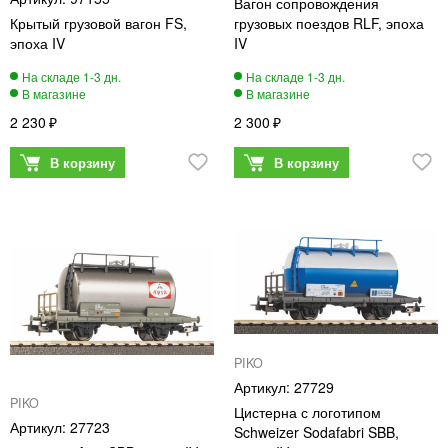
Вагон сопровождения
Крытый грузовой вагон FS,
грузовых поездов RLF, эпоха
эпоха IV
IV
2 230
2 300
PIKO
27729
PIKO
Цистерна с логотипом
27723
Schweizer Sodafabri SBB,