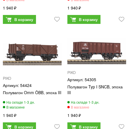
1 940
1 940
PIKO
PIKO
54305
54424
Полувагон Typ I SNCB, эпоха
Полувагон Omm ÖBB, эпоха III
III
1 940
1 940