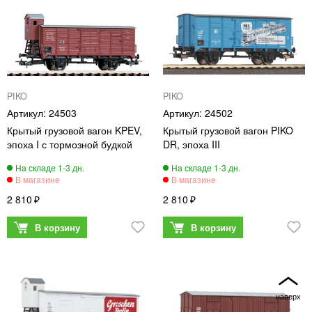
PIKO
PIKO
24503
24502
Крытый грузовой вагон KPEV,
Крытый грузовой вагон PIKO
эпоха I с тормозной будкой
DR, эпоха III
2 810
2 810