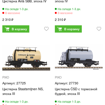
Цистерна Avia SBB, эпоха IV
эпоха IV
2 310
2 310
PIKO
PIKO
27725
27730
Цистерна Staatsmijnen NS,
Цистерна ČSD с тормозной
эпоха III
будкой, эпоха III