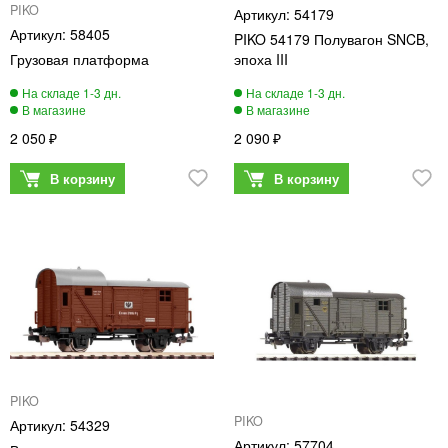
PIKO
54179
58405
PIKO 54179 Полувагон SNCB,
Грузовая платформа
эпоха III
2 050
2 090
PIKO
PIKO
54329
57704