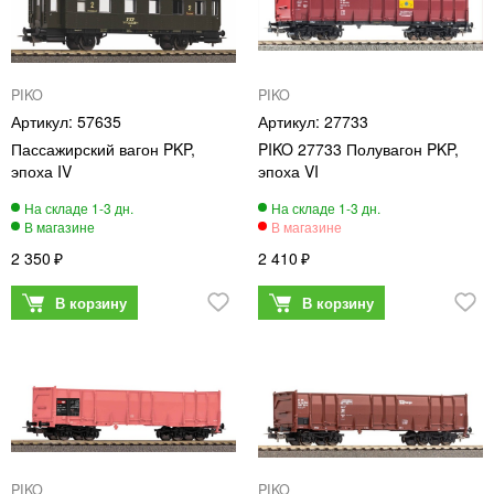
PIKO
PIKO
57635
27733
Пассажирский вагон PKP,
PIKO 27733 Полувагон PKP,
эпоха IV
эпоха VI
2 350
2 410
PIKO
PIKO