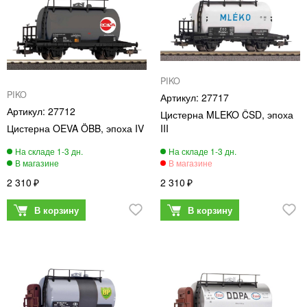
PIKO
PIKO
27717
27712
Цистерна MLEKO ČSD, эпоха
Цистерна OEVA ÖBB, эпоха IV
III
2 310
2 310