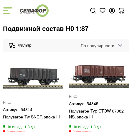
Подвижной состав H0 1:87
По популярности
PIKO
PIKO
54345
54314
Полувагон Typ GTOW 67082
Полувагон Tw SNCF, эпоха III
NS, эпоха III