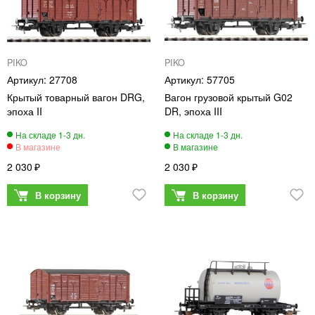
PIKO
PIKO
27708
57705
Крытый товарный вагон DRG,
Вагон грузовой крытый G02
эпоха II
DR, эпоха III
2 030
2 030