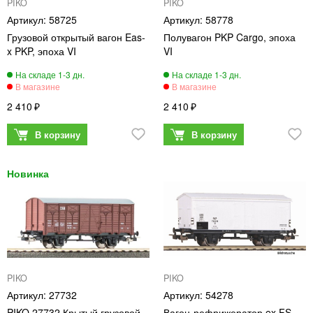
PIKO
PIKO
58725
58778
Грузовой открытый вагон Eas-
Полувагон PKP Cargo, эпоха
x PKP, эпоха VI
VI
2 410
2 410
PIKO
PIKO
27732
54278
PIKO 27732 Крытый грузовой
Вагон-рефрижератор ex FS