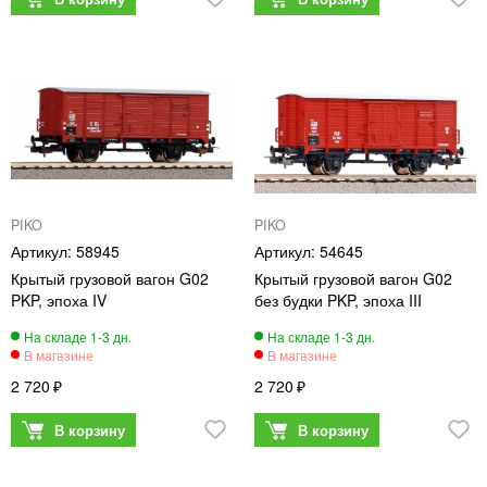
PIKO
PIKO
58945
54645
Крытый грузовой вагон G02
Крытый грузовой вагон G02
PKP, эпоха IV
без будки PKP, эпоха III
2 720
2 720