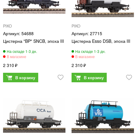
PIKO
PIKO
54688
27715
Цистерна "BP" SNCB, эпоха III
Цистерна Esso DSB, эпоха III
2 310
2 310