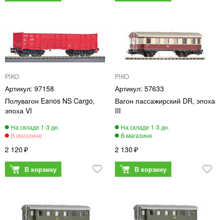
PIKO
PIKO
97158
57633
Полувагон Eanos NS Cargo,
Вагон пассажирский DR, эпоха
эпоха VI
III
2 120
2 130