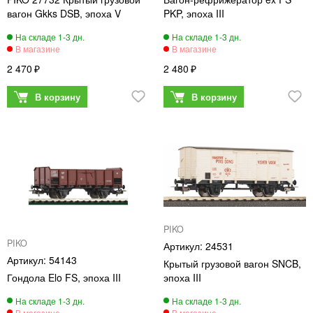
вагон Gkks DSB, эпоха V
PKP, эпоха III
2 470
2 480
PIKO
PIKO
24531
54143
Крытый грузовой вагон SNCB,
Гондола Elo FS, эпоха III
эпоха III