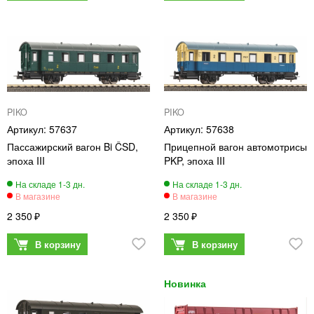
PIKO
PIKO
57637
57638
Пассажирский вагон Bi ČSD,
Прицепной вагон автомотрисы
эпоха III
PKP, эпоха III
2 350
2 350