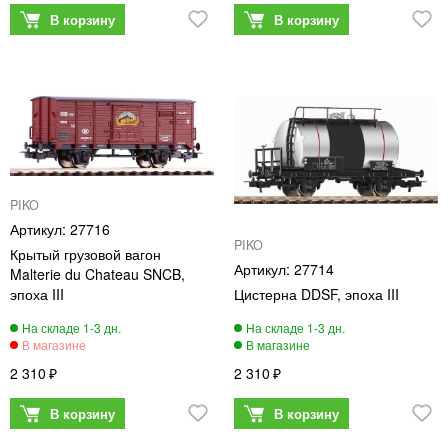
PIKO
27716
PIKO
Крытый грузовой вагон
27714
Malterie du Chateau SNCB,
эпоха III
Цистерна DDSF, эпоха III
2 310
2 310