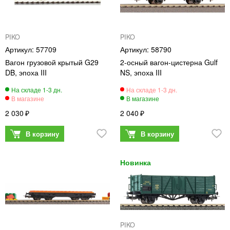
PIKO
PIKO
57709
58790
Вагон грузовой крытый G29
2-осный вагон-цистерна Gulf
DB, эпоха III
NS, эпоха III
2 030
2 040
PIKO