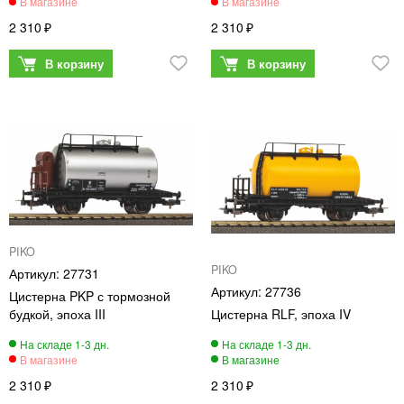
2 310
2 310
PIKO
PIKO
27731
27736
Цистерна PKP с тормозной
будкой, эпоха III
Цистерна RLF, эпоха IV
2 310
2 310