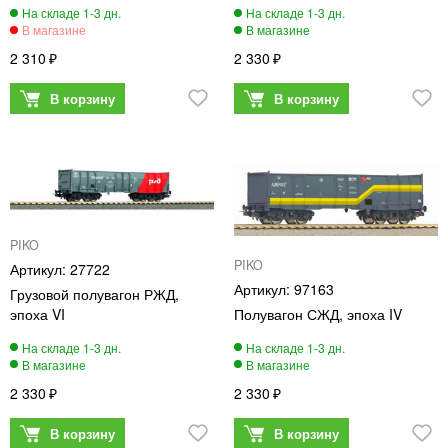
2 310
2 330
PIKO
PIKO
27722
97163
Грузовой полувагон РЖД,
эпоха VI
Полувагон СЖД, эпоха IV
2 330
2 330