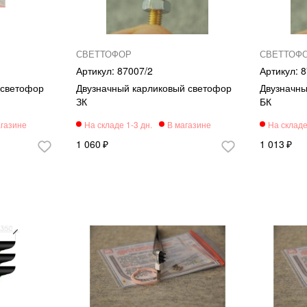
СВЕТТОФОР
СВЕТТОФ
87007/2
8
 светофор
Двузначный карликовый светофор
Двузначны
ЗК
БК
1 060
1 013