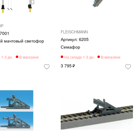
ОР
FLEISCHMANN
7001
6205
й мачтовый светофор
Семафор
3 795