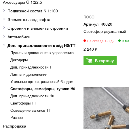
Аксессуары G 1:22,5
Подвижной состав N 1:160
ROCO
Элементы ландшафта
40020
Строения и элементы строений
Светофор двузначный
Автомобили
Доп. принадлежности к ж/д H0/ТТ
2 240
Пульты и дополнения к управлению
Декодеры
Доп. принадлежности ТТ
Лампы и дополнения
Угольные щетки, резиновый бандаж
Cветофоры, семафоры, тупики Н0
Доп. принадлежности H0
Светофоры TT
Освещение вагонов TT
Разное
Распродажа