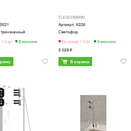
FLEISCHMANN
0021
6226
 трехзначный
Светофор
5 028