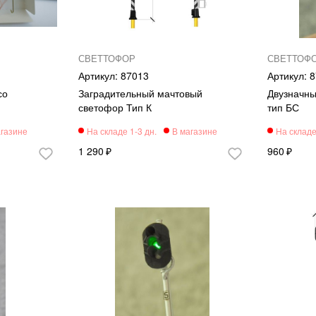
СВЕТТОФОР
СВЕТТОФ
87013
8
со
Заградительный мачтовый
Двузначны
светофор Тип К
тип БС
1 290
960