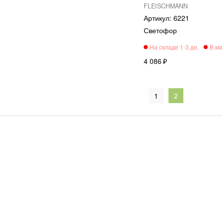
FLEISCHMANN
6221
Светофор
4 086
1
2
Каталог то