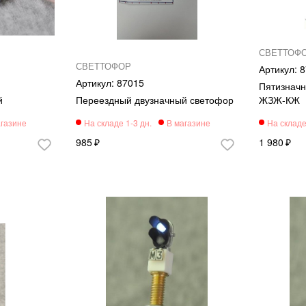
СВЕТТОФ
СВЕТТОФОР
8
87015
Пятизнач
й
Переездный двузначный светофор
ЖЗЖ-КЖ
985
1 980