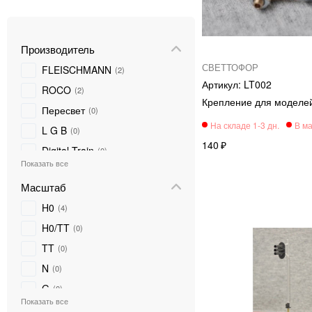
Производитель
СВЕТТОФОР
FLEISCHMANN
2
LT002
ROCO
2
Крепление для моделе
Пересвет
0
L G B
0
140
Digital Train
0
PIKO
0
Масштаб
ТТ-модель
0
H0
4
Marklin
0
H0/TT
0
Евротрейн
0
TT
0
TILLIG
0
N
0
NOCH
0
G
0
DIORAMATECH 3
0