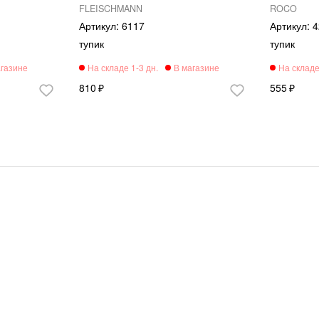
FLEISCHMANN
ROCO
6117
4
тупик
тупик
810
555
варов
Новости
Адрес магазина
Доставка и оплата
Интересное
© 2025 Семафор - все права защищены.