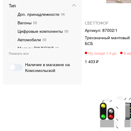
AUHAGEN
0
Тип
Доп. принадлежности
4
Вагоны
0
СВЕТТОФОР
87002/1
Цифровые компоненты
0
Трехзначный мачтовый
Автомобили
0
БСБ
Модели РЖД/СЖД
0
Элементы ландшафта
0
1 403
Наличие в магазине на
Цистерны и хопперы
0
Комсомольской
Строения
0
Рельсовый материал
0
Электровозы
0
Стартовые наборы
0
Паровозы
0
Тепловозы
0
Аксессуары
0