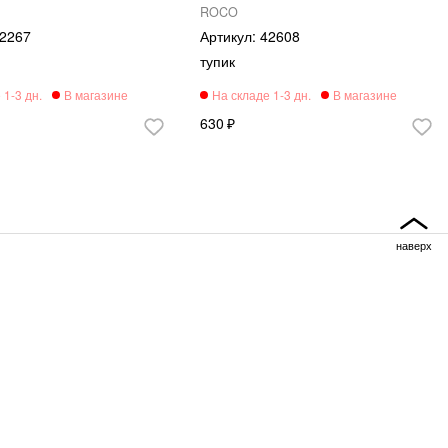
ROCO
2267
42608
тупик
630
 и полезное