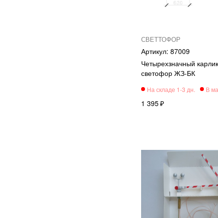
Локомотивы
0
СВЕТТОФОР
87009
Четырехзначный карли
светофор ЖЗ-БК
1 395