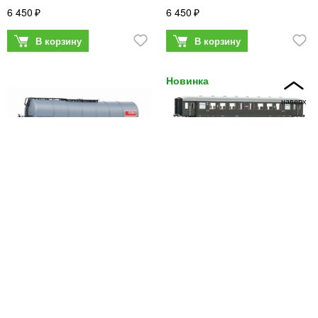
6 450
6 450
PIKO
PIKO
53287
58984
PIKO 53287 Пассажирский
Вагон-цистерна Esso FS,
вагон 3-го класса PKP, эпоха
эпоха V
III
6 450
6 460