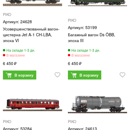
PIKO
PIKO
24628
53199
Усовершенствованный вагон-
цистерна Jet A-1 CH-LBA,
Багажный вагон Ds ÖBB,
эпоха VI
эпоха III
6 450
6 450
PIKO
PIKO
53284
24613