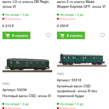
вагон 1/2-го класса DB Regio,
вагон 2-го класса Maas-
эпоха VI
Wupper-Express GFF, эпоха VI
6 210
6 230
PIKO
53318
PIKO
Купейный вагон CSD
53238
трофейный, эпоха III без
Почтовый вагон ČSD, эпоха III
тормозной будки