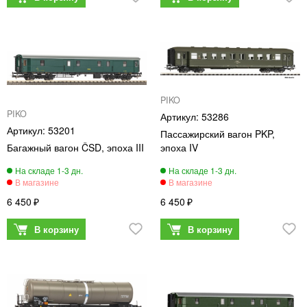
PIKO
PIKO
53286
53201
Пассажирский вагон PKP,
Багажный вагон ČSD, эпоха III
эпоха IV
6 450
6 450