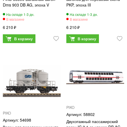
Dms 903 DB AG, эпоха V
PKP, эпоха III
6 210
6 210
PIKO
PIKO
58802
54698
Двухэтажный пассажирский
Вагон для перевозки цемента
вагон IC 2 1-го класса DB AG,