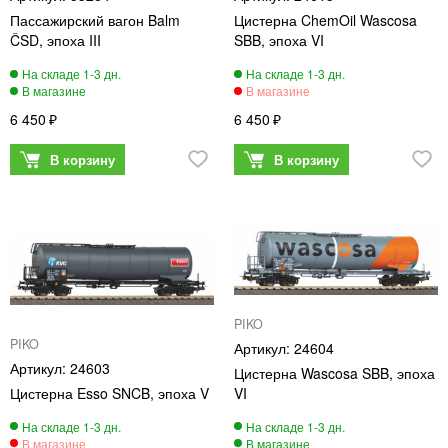
Пассажирский вагон Balm
Цистерна ChemOil Wascosa
ČSD, эпоха III
SBB, эпоха VI
6 450
6 450
PIKO
PIKO
24604
24603
Цистерна Wascosa SBB, эпоха
Цистерна Esso SNCB, эпоха V
VI