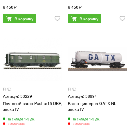
6 450
6 450
PIKO
PIKO
53229
58994
Почтовый вагон Post-a/15 DBP,
Вагон-цистерна GATX NL,
эпоха IV
эпоха IV