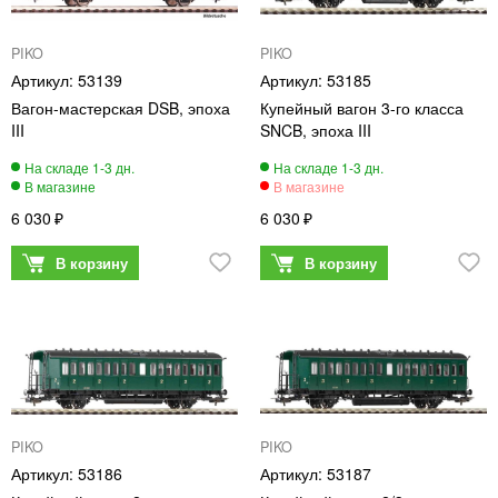
PIKO
PIKO
53139
53185
Вагон-мастерская DSB, эпоха
Купейный вагон 3-го класса
III
SNCB, эпоха III
6 030
6 030
PIKO
PIKO
53186
53187