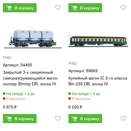
PIKO
PIKO
54450
59663
Закрытый 3-х секционный
саморазгружающийся вагон-
Купейный вагон IC 2-го класса
хоппер Slmmp DR, эпоха IV
Bm 235 DB, эпоха IV
5 870
6 020