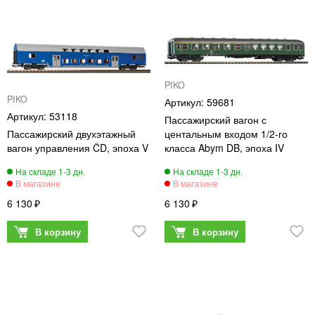
PIKO
PIKO
59681
53118
Пассажирский вагон с
Пассажирский двухэтажный
центальным входом 1/2-го
вагон управления ČD, эпоха V
класса Abym DB, эпоха IV
6 130
6 130