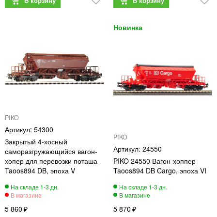
PIKO
54300
PIKO
Закрытый 4-хосный
24550
саморазгружающийся вагон-
хопер для перевозки поташа
PIKO 24550 Вагон-хоппер
Taoos894 DB, эпоха V
Taoos894 DB Cargo, эпоха VI
5 860
5 870