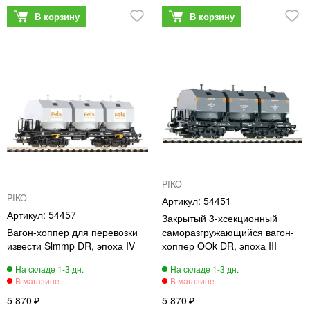
PIKO
PIKO
54451
54457
Закрытый 3-хсекционный
Вагон-хоппер для перевозки
саморазгружающийся вагон-
извести Slmmp DR, эпоха IV
хоппер OOk DR, эпоха III
5 870
5 870