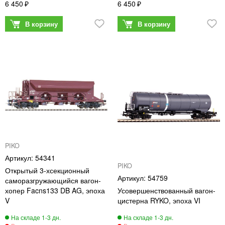
6 450
6 450
PIKO
54341
PIKO
Открытый 3-хсекционный
54759
саморазгружающийся вагон-
хопер Facns133 DB AG, эпоха
Усовершенствованный вагон-
V
цистерна RYKO, эпоха VI