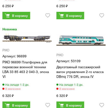
6 250
6 250
PIKO
PIKO
96699
53109
PIKO 96699 Платформа для
перевозки военной техники
Двухэтажный пассажирский
LBA 33 85 463 2 040-3, эпоха
вагон управления 2-го класса
VI
DBmq 776 DR, эпоха IV
6 320
6 320