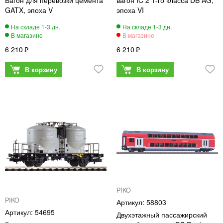
GATX, эпоха V
эпоха VI
6 210
6 210
PIKO
PIKO
58803
54695
Двухэтажный пассажирский