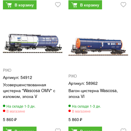
PIKO
PIKO
54912
58962
Усовершенствованная
цистерна "Wascosa OMV" с
Вагон-цистерна Wascosa,
изломом, эпоха V
эпоха VI
5 860
5 860