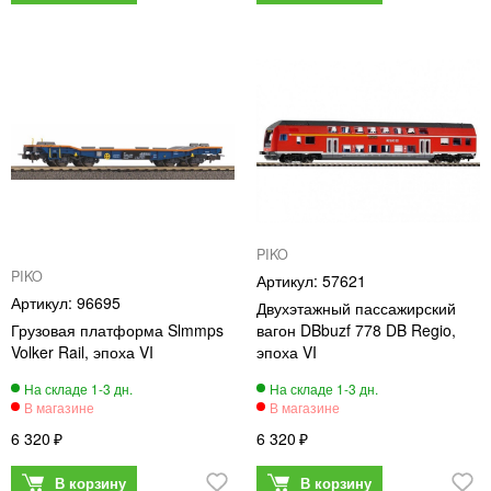
PIKO
PIKO
57621
96695
Двухэтажный пассажирский
Грузовая платформа Slmmps
вагон DBbuzf 778 DB Regio,
Volker Rail, эпоха VI
эпоха VI
6 320
6 320