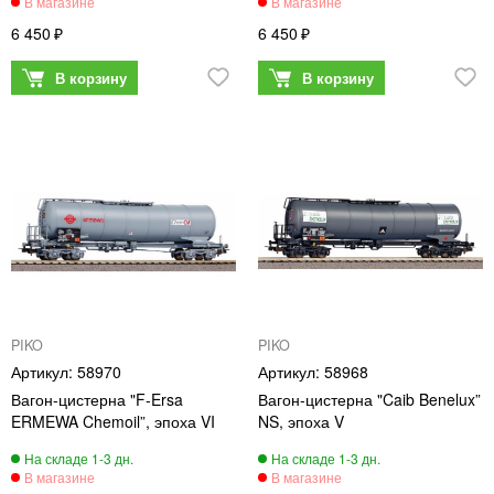
6 450
6 450
PIKO
PIKO
58970
58968
Вагон-цистерна "F-Ersa
Вагон-цистерна "Caib Benelux”
ERMEWA Chemoil”, эпоха VI
NS, эпоха V