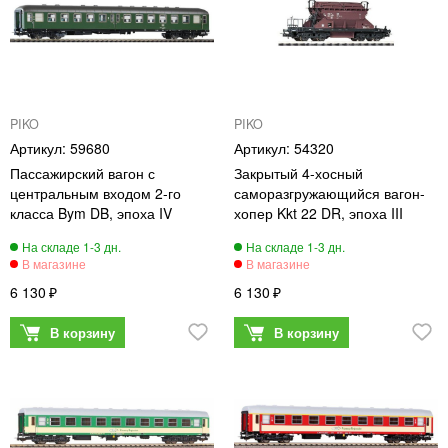
PIKO
PIKO
59680
54320
Пассажирский вагон с
Закрытый 4-хосный
центральным входом 2-го
саморазгружающийся вагон-
класса Bym DB, эпоха IV
хопер Kkt 22 DR, эпоха III
6 130
6 130