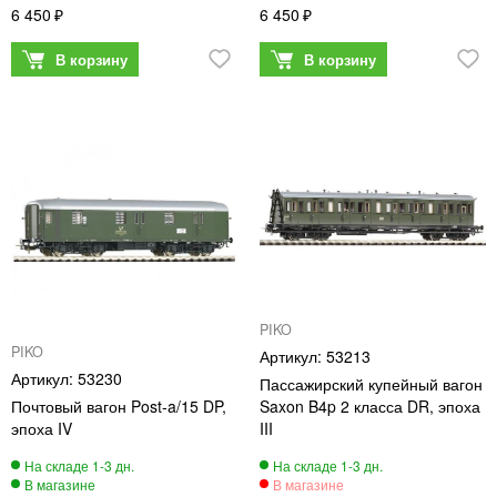
6 450
6 450
PIKO
PIKO
53213
53230
Пассажирский купейный вагон
Почтовый вагон Post-a/15 DP,
Saxon B4p 2 класса DR, эпоха
эпоха IV
III