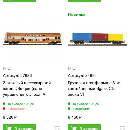
PIKO
PIKO
57623
24634
2-этажный пассажирский
Грузовая платформа с 3-мя
вагон DBmqee (вагон
контейнерами Sgnss ČD,
управления), эпоха IV
эпоха VI
6 320
6 450