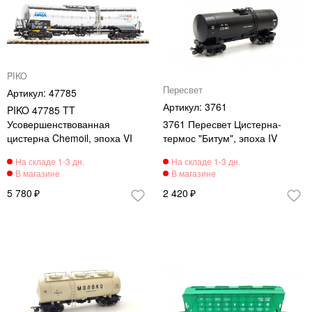
PIKO
Пересвет
47785
3761
PIKO 47785 TT
Усовершенствованная
3761 Пересвет Цистерна-
цистерна Chemoil, эпоха VI
термос "Битум", эпоха IV
5 780
2 420