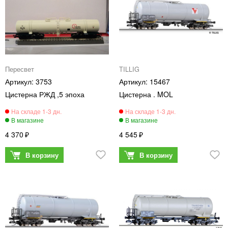
Пересвет
TILLIG
3753
15467
Цистерна РЖД ,5 эпоха
Цистерна . MOL
4 370
4 545