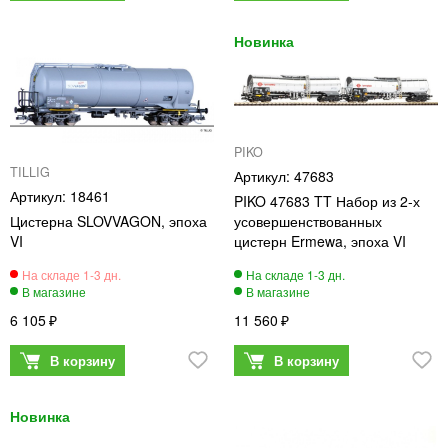
PIKO
TILLIG
47683
18461
PIKO 47683 TT Набор из 2-х
Цистерна SLOVVAGON, эпоха
усовершенствованных
VI
цистерн Ermewa, эпоха VI
6 105
11 560