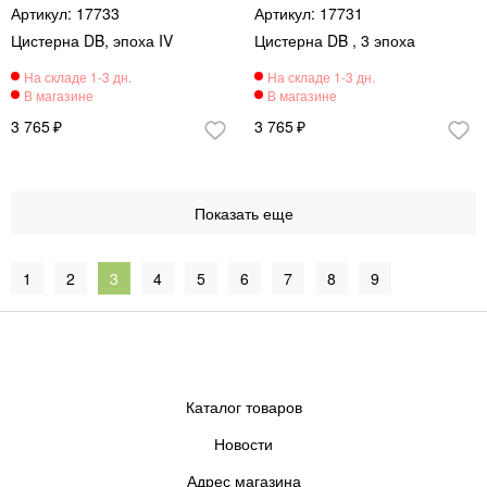
17733
17731
Цистерна DB, эпоха IV
Цистерна DB , 3 эпоха
3 765
3 765
1
2
3
4
5
6
7
8
9
Каталог товаров
Новости
Адрес магазина