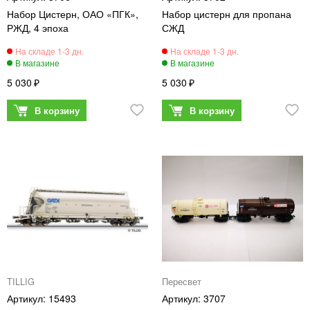
Набор Цистерн, ОАО «ПГК»,
Набор цистерн для пропана
РЖД, 4 эпоха
СЖД
5 030
5 030
TILLIG
Пересвет
15493
3707