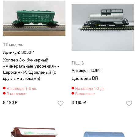
ТТ-модель
3050-1
Хоппер 3-х бункерный
TILLIG
«минеральные удорения» -
14991
Еврохим- РЖД зеленый (с
круглыми люками)
Цистерна DR
8 190
3 165