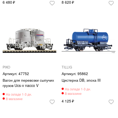
6 480
8 620
PIKO
TILLIG
47752
95862
Вагон для перевозки сыпучих
Цистерна DB, эпоха III
грузов Ucs-v nacco V
4 125