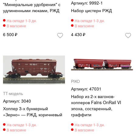
9992-1
"Минеральные удобрения" с
удлиненными люками, РЖД
Набор цистерн РЖД
6 500
4 430
PIKO
47031
ТТ-модель
Набор из 2-х вагонов-
3040
хопперов Falns OnRail VI
Хоппер 3-х бункерный
эпоха, состаренный,
«Зерно» — РЖД, коричневый
граффити