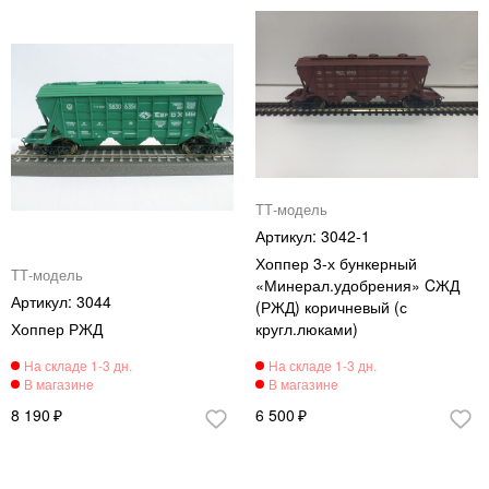
ТТ-модель
3042-1
Хоппер 3-х бункерный
ТТ-модель
«Минерал.удобрения» CЖД
3044
(РЖД) коричневый (с
Хоппер РЖД
кругл.люками)
8 190
6 500