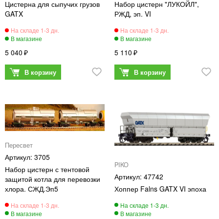
Цистерна для сыпучих грузов
Набор цистерн "ЛУКОЙЛ",
GATX
РЖД, эп. VI
5 040
5 110
Пересвет
3705
PIKO
Набор цистерн с тентовой
47742
защитой котла для перевозки
хлора. СЖД.Эп5
Хоппер Falns GATX VI эпоха