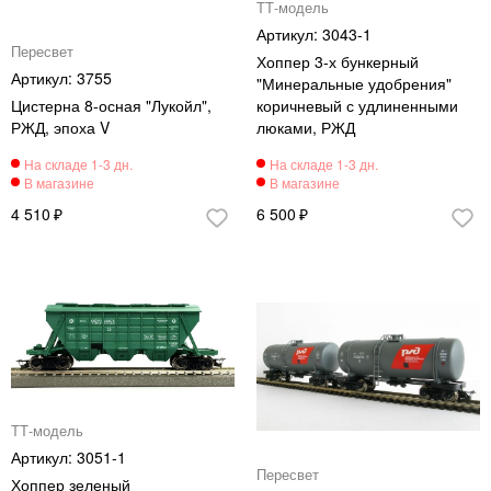
ТТ-модель
3043-1
Пересвет
Хоппер 3-х бункерный
3755
"Минеральные удобрения"
Цистерна 8-осная "Лукойл",
коричневый с удлиненными
РЖД, эпоха V
люками, РЖД
4 510
6 500
ТТ-модель
3051-1
Пересвет
Хоппер зеленый