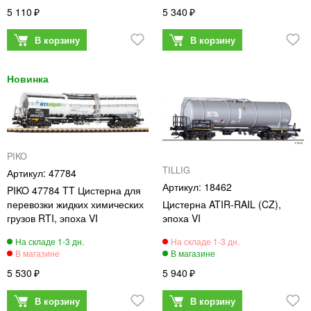
5 110
5 340
PIKO
TILLIG
47784
18462
PIKO 47784 TT Цистерна для
перевозки жидких химических
Цистерна ATIR-RAIL (CZ),
грузов RTI, эпоха VI
эпоха VI
5 530
5 940