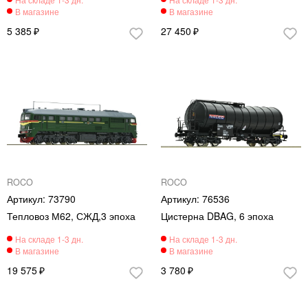
5 385
27 450
ROCO
ROCO
73790
76536
Тепловоз М62, СЖД,3 эпоха
Цистерна DBAG, 6 эпоха
19 575
3 780