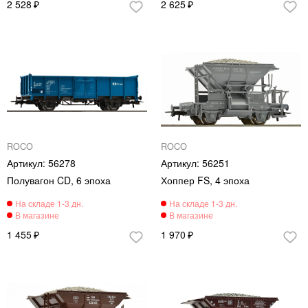
2 528
2 625
ROCO
ROCO
56278
56251
Полувагон CD, 6 эпоха
Хоппер FS, 4 эпоха
1 455
1 970