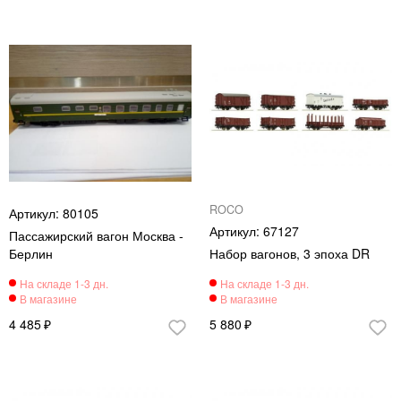
ROCO
80105
67127
Пассажирский вагон Москва -
Берлин
Набор вагонов, 3 эпоха DR
4 485
5 880