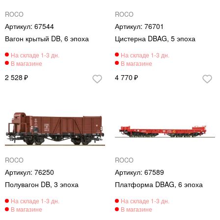
ROCO
ROCO
67544
76701
Вагон крытый DB, 6 эпоха
Цистерна DBAG, 5 эпоха
2 528
4 770
ROCO
ROCO
76250
67589
Полувагон DB, 3 эпоха
Платформа DBAG, 6 эпоха