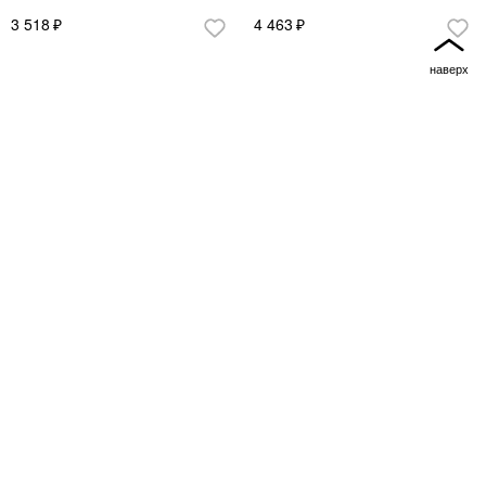
3 518
4 463
TILLIG
TILLIG
74787
74791
Пассажирский вагон DRG, 2
Багажный вагон DRG, 2 эпоха
эпоха
4 463
3 938