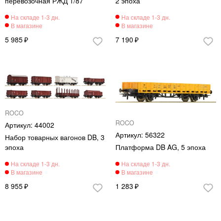
перевозочная РЖД 1/87
2 эпоха
5 985
7 190
ROCO
ROCO
44002
56322
Набор товарных вагонов DB, 3
эпоха
Платформа DB AG, 5 эпоха
8 955
1 283