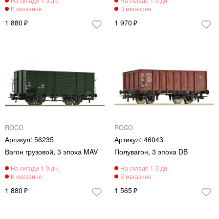
1 880
1 970
ROCO
ROCO
56235
46043
Вагон грузовой, 3 эпоха MAV
Полувагон, 3 эпоха DB
1 880
1 565