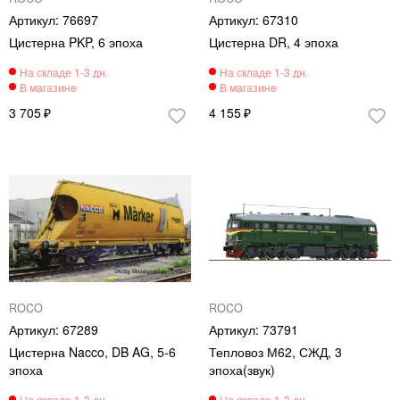
76697
67310
Цистерна PKP, 6 эпоха
Цистерна DR, 4 эпоха
3 705
4 155
ROCO
ROCO
67289
73791
Цистерна Nacco, DB AG, 5-6
Тепловоз М62, СЖД, 3
эпоха
эпоха(звук)