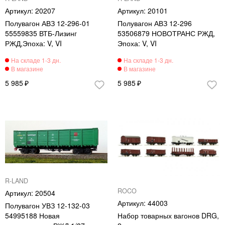
20207
20101
Полувагон АВЗ 12-296-01
Полувагон АВЗ 12-296
55559835 ВТБ-Лизинг
53506879 НОВОТРАНС РЖД,
РЖД,Эпоха: V, VI
Эпоха: V, VI
5 985
5 985
R-LAND
ROCO
20504
44003
Полувагон УВЗ 12-132-03
54995188 Новая
Набор товарных вагонов DRG,