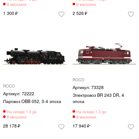
1 300
2 526
ROCO
ROCO
73328
72222
Электровоз BR 243 DR, 4
Паровоз OBB 052, 3-4 эпоха
эпоха
28 178
17 940