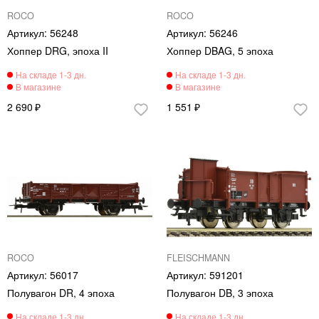
ROCO
ROCO
56248
56246
Хоппер DRG, эпоха II
Хоппер DBAG, 5 эпоха
2 690
1 551
ROCO
FLEISCHMANN
56017
591201
Полувагон DR, 4 эпоха
Полувагон DB, 3 эпоха