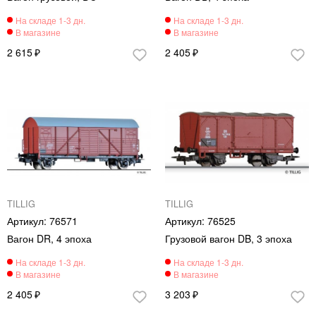
2 615
2 405
TILLIG
TILLIG
76571
76525
Вагон DR, 4 эпоха
Грузовой вагон DB, 3 эпоха
2 405
3 203