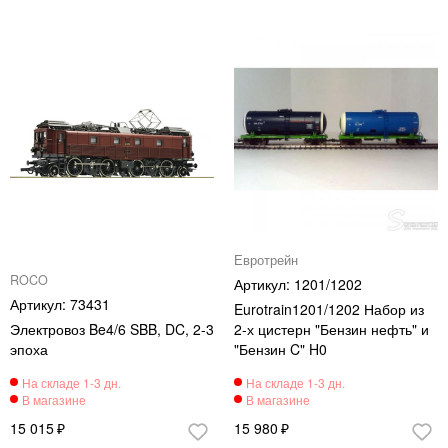
Евротрейн
ROCO
1201/1202
73431
Eurotrain1201/1202 Набор из
Электровоз Be4/6 SBB, DC, 2-3
2-х цистерн "Бензин нефть" и
эпоха
"Бензин C" H0
15 015
15 980