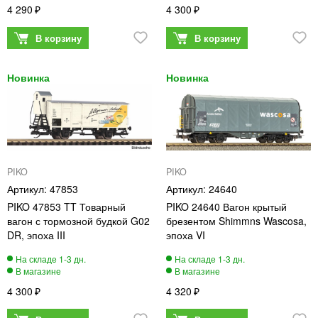
4 290
4 300
PIKO
PIKO
47853
24640
PIKO 47853 TT Товарный
PIKO 24640 Вагон крытый
вагон с тормозной будкой G02
брезентом Shimmns Wascosa,
DR, эпоха III
эпоха VI
4 300
4 320