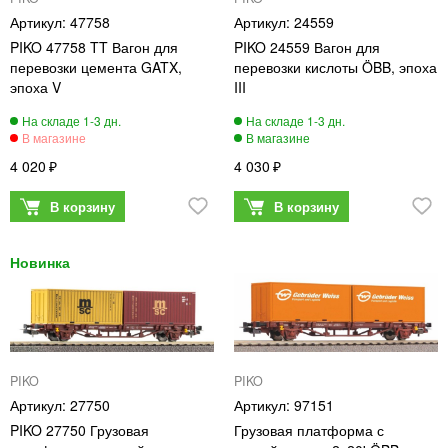
47758
24559
PIKO 47758 TT Вагон для
PIKO 24559 Вагон для
перевозки цемента GATX,
перевозки кислоты ÖBB, эпоха
эпоха V
III
4 020
4 030
PIKO
PIKO
27750
97151
PIKO 27750 Грузовая
Грузовая платформа с