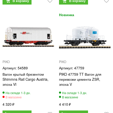
PIKO
PIKO
54589
47759
Вагон крытый брезентом
PIKO 47759 TT Вагон для
Shimmns Rail Cargo Austria,
перевозки цемента ZSR,
эпоха VI
эпоха V
4 320
4 410