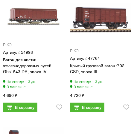
PIKO
PIKO
54998
47764
Вагон для чистки
железнодорожных путей
Крытый грузовой вагон G02
Gbs1543 DR, эпоха IV
CSD, эпоха III
4 690
4 720