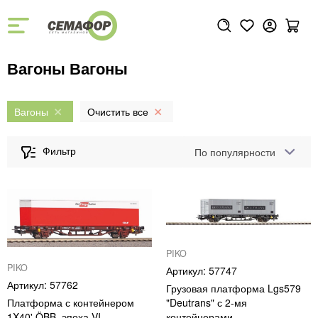
Вагоны Вагоны
Вагоны
По популярности
PIKO
PIKO
57747
57762
Грузовая платформа Lgs579
Платформа с контейнером
"Deutrans" с 2-мя
1X40' ÖBB, эпоха VI
контейнерами