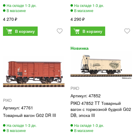
4 270
4 290
PIKO
47852
PIKO
PIKO 47852 TT Товарный
47761
вагон с тормозной будкой G02
Товарный вагон G02 DR III
DB, эпоха III