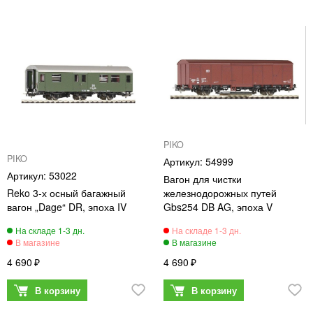
PIKO
PIKO
54999
53022
Вагон для чистки
Reko 3-х осный багажный
железнодорожных путей
вагон „Dage“ DR, эпоха IV
Gbs254 DB AG, эпоха V
4 690
4 690