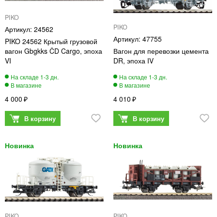
PIKO
PIKO
24562
47755
PIKO 24562 Крытый грузовой
вагон Gbgkks ČD Cargo, эпоха
Вагон для перевозки цемента
VI
DR, эпоха IV
4 000
4 010
PIKO
PIKO