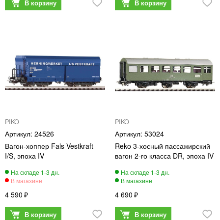
PIKO
PIKO
24526
53024
Вагон-хоппер Fals Vestkraft
Reko 3-хосный пассажирский
I/S, эпоха IV
вагон 2-го класса DR, эпоха IV
4 590
4 690