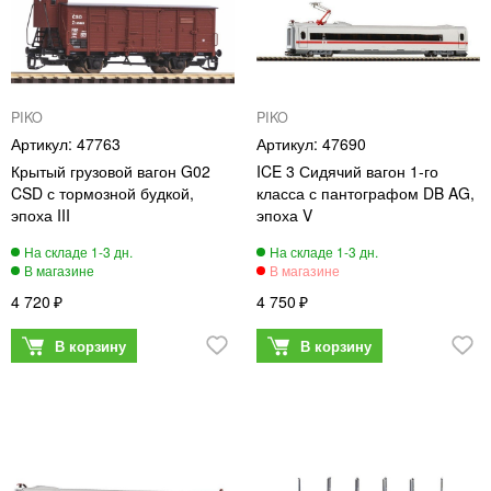
PIKO
PIKO
47763
47690
Крытый грузовой вагон G02
ICE 3 Сидячий вагон 1-го
CSD с тормозной будкой,
класса с пантографом DB AG,
эпоха III
эпоха V
4 720
4 750