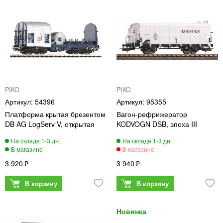
PIKO
PIKO
54396
95355
Платформа крытая брезентом
Вагон-рефрижератор
DB AG LogServ V, открытая
KODVOGN DSB, эпоха III
3 920
3 940