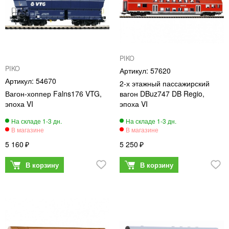
PIKO
PIKO
57620
54670
2-х этажный пассажирский
Вагон-хоппер Falns176 VTG,
вагон DBuz747 DB Regio,
эпоха VI
эпоха VI
5 160
5 250