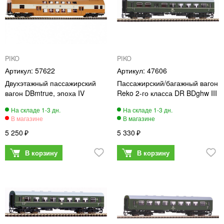
PIKO
PIKO
57622
47606
Двухэтажный пассажирский
Пассажирский/багажный вагон
вагон DBmtrue, эпоха IV
Reko 2-го класса DR BDghw III
5 250
5 330