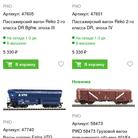
PIKO
PIKO
47605
47601
Пассажирский вагон Reko 2-го
Пассажирский вагон Reko 2-го
класса DR Bghw, эпоха III
класса DR, эпоха IV
5 330
5 330
PIKO
PIKO
58473
47740
PIKO 58473 Грузовой вагон
Вагон хоппер Falns VTG,
повышенного объема 401Ka