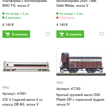
платформа с контейнерами
контейнерами 2x20' ÖBB
MSC FS, эпоха V
Gebr.Weiss, эпоха V
4 140
4 140
PIKO
PIKO
47762
47691
Крытый грузовой вагон G02
ICE 3 Сидячий вагон 2-го
Plaste DR с тормозной будкой,
класса DB AG, эпоха V
эпоха IV