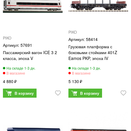
PIKO
PIKO
58414
57691
Грузовая платформа с
Пассажирский вагон ICE 3 2
боковыми стойками 401Z
класса, эпоха V
Eamos PKP, эпоха IV
4 880
5 130