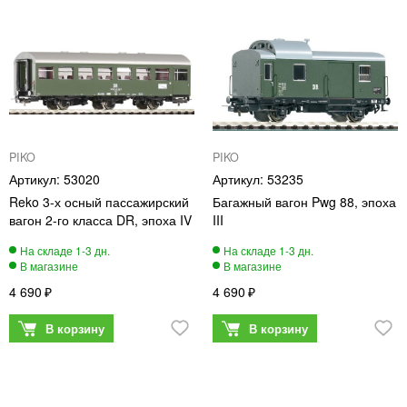
PIKO
PIKO
53020
53235
Reko 3-х осный пассажирский
Багажный вагон Pwg 88, эпоха
вагон 2-го класса DR, эпоха IV
III
4 690
4 690