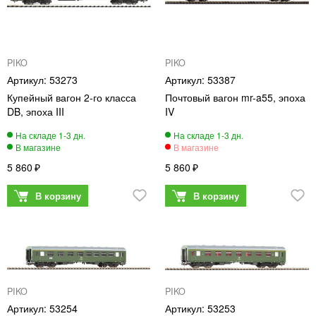
PIKO
PIKO
53273
53387
Купейный вагон 2-го класса
Почтовый вагон mr-a55, эпоха
DB, эпоха III
IV
5 860
5 860
PIKO
PIKO
53254
53253