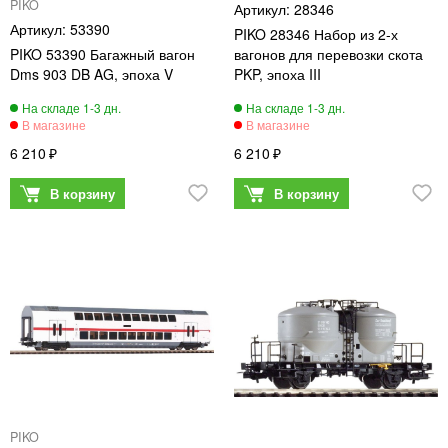
PIKO
28346
53390
PIKO 28346 Набор из 2-х
PIKO 53390 Багажный вагон
вагонов для перевозки скота
Dms 903 DB AG, эпоха V
PKP, эпоха III
6 210
6 210
PIKO