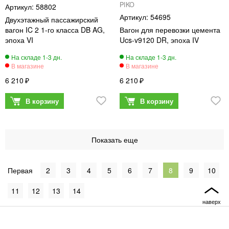
PIKO
58802
54695
Двухэтажный пассажирский
вагон IC 2 1-го класса DB AG,
Вагон для перевозки цемента
эпоха VI
Ucs-v9120 DR, эпоха IV
6 210
6 210
2
3
4
5
6
7
8
9
10
11
12
13
14