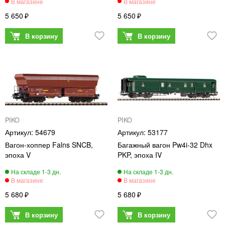
5 650
5 650
PIKO
PIKO
54679
53177
Вагон-хоппер Falns SNCB,
Багажный вагон Pw4i-32 Dhx
эпоха V
PKP, эпоха IV
5 680
5 680