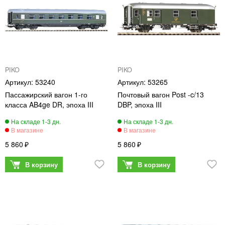
PIKO
PIKO
53240
53265
Пассажирский вагон 1-го
Почтовый вагон Post -c/13
класса AB4ge DR, эпоха III
DBP, эпоха III
5 860
5 860