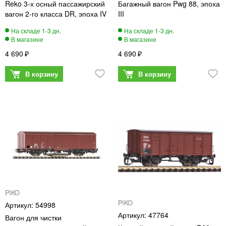
Reko 3-х осный пассажирский
Багажный вагон Pwg 88, эпоха
вагон 2-го класса DR, эпоха IV
III
4 690
4 690
PIKO
PIKO
54998
47764
Вагон для чистки