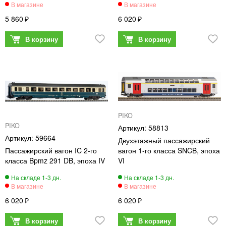
5 860
6 020
PIKO
PIKO
58813
59664
Двухэтажный пассажирский
Пассажирский вагон IC 2-го
вагон 1-го класса SNCB, эпоха
класса Bpmz 291 DB, эпоха IV
VI
6 020
6 020