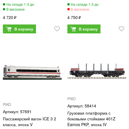
4 720
4 750
PIKO
PIKO
58414
57691
Грузовая платформа с
Пассажирский вагон ICE 3 2
боковыми стойками 401Z
класса, эпоха V
Eamos PKP, эпоха IV