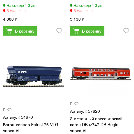
4 880
5 130
PIKO
PIKO
57620
54670
2-х этажный пассажирский
Вагон-хоппер Falns176 VTG,
вагон DBuz747 DB Regio,
эпоха VI
эпоха VI