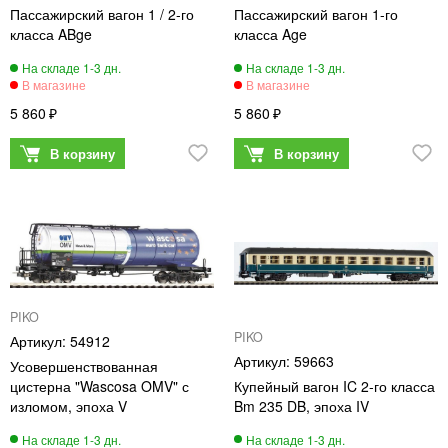
Пассажирский вагон 1 / 2-го
Пассажирский вагон 1-го
класса ABge
класса Age
5 860
5 860
PIKO
PIKO
54912
59663
Усовершенствованная
цистерна "Wascosa OMV" с
Купейный вагон IC 2-го класса
изломом, эпоха V
Bm 235 DB, эпоха IV