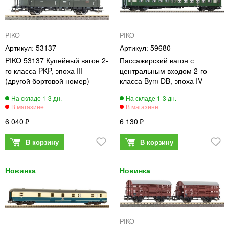
PIKO
PIKO
53137
59680
PIKO 53137 Купейный вагон 2-
Пассажирский вагон с
го класса PKP, эпоха III
центральным входом 2-го
(другой бортовой номер)
класса Bym DB, эпоха IV
6 040
6 130
PIKO