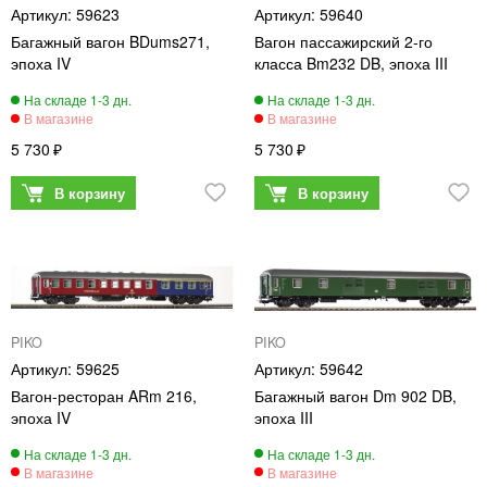
59623
59640
Багажный вагон BDums271,
Вагон пассажирский 2-го
эпоха IV
класса Bm232 DB, эпоха III
5 730
5 730
PIKO
PIKO
59625
59642
Вагон-ресторан ARm 216,
Багажный вагон Dm 902 DB,
эпоха IV
эпоха III