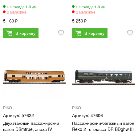
5 160
5 250
PIKO
PIKO
57622
47606
Двухэтажный пассажирский
Пассажирский/багажный вагон
вагон DBmtrue, эпоха IV
Reko 2-го класса DR BDghw III