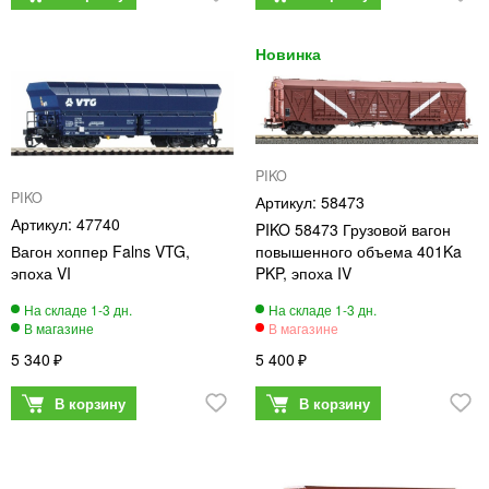
PIKO
PIKO
58473
47740
PIKO 58473 Грузовой вагон
Вагон хоппер Falns VTG,
повышенного объема 401Ka
эпоха VI
PKP, эпоха IV
5 340
5 400