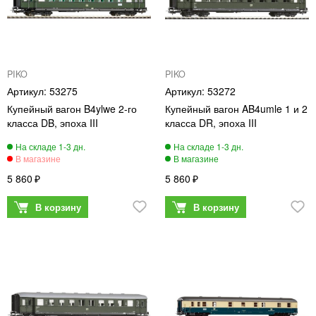
PIKO
PIKO
53275
53272
Купейный вагон B4ylwe 2-го
Купейный вагон AB4umle 1 и 2
класса DB, эпоха III
класса DR, эпоха III
5 860
5 860