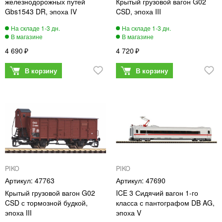
железнодорожных путей
Крытый грузовой вагон G02
Gbs1543 DR, эпоха IV
CSD, эпоха III
4 690
4 720
PIKO
PIKO
47763
47690
Крытый грузовой вагон G02
ICE 3 Сидячий вагон 1-го
CSD с тормозной будкой,
класса с пантографом DB AG,
эпоха III
эпоха V