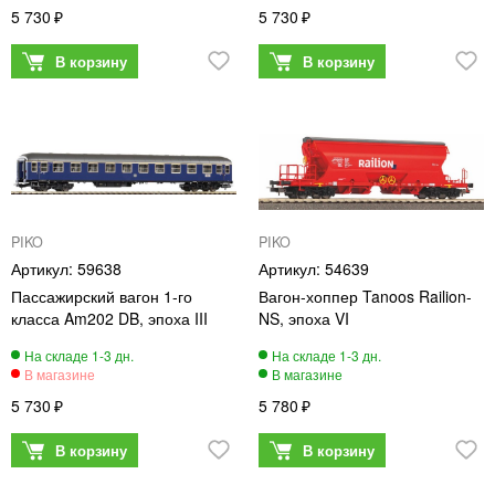
5 730
5 730
PIKO
PIKO
59638
54639
Пассажирский вагон 1-го
Вагон-хоппер Tanoos Railion-
класса Am202 DB, эпоха III
NS, эпоха VI
5 730
5 780