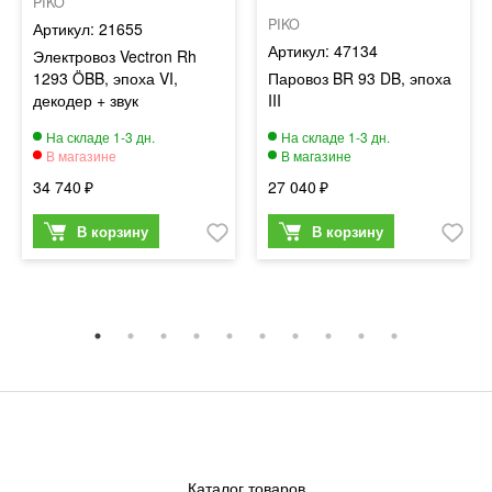
PIKO
PIKO
21655
47134
Электровоз Vectron Rh
1293 ÖBB, эпоха VI,
Паровоз BR 93 DB, эпоха
декодер + звук
III
34 740
27 040
Каталог товаров