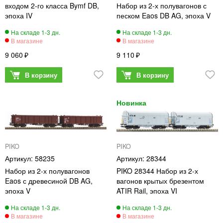
входом 2-го класса Bymf DB,
Набор из 2-х полувагонов с
эпоха IV
песком Eaos DB AG, эпоха V
9 060
9 110
PIKO
PIKO
58235
28344
Набор из 2-х полувагонов
PIKO 28344 Набор из 2-х
Eaos с древесиной DB AG,
вагонов крытых брезентом
эпоха V
ATIR Rail, эпоха VI