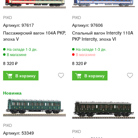
PIKO
PIKO
97617
97606
Пассажирский вагон 104A PKP,
Спальный вагон Intercity 110A
эпоха V
PKP Intercity, эпоха VI
8 320
8 320
PIKO
PIKO
53349