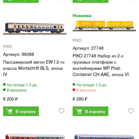
PIKO
PIKO
27748
96088
PIKO 27748 Набор из 2-х
Пассажирский вагон EW I 2-го
грузовых платформ с
класса Wortschrift BLS, эпоха
контейнерами WP Post-
IV
Container CH-AAE, эпоха VI
8 200
8 280