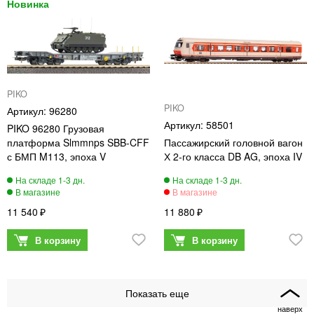
PIKO
PIKO
96280
58501
PIKO 96280 Грузовая
платформа Slmmnps SBB-CFF
Пассажирский головной вагон
с БМП M113, эпоха V
Х 2-го класса DB AG, эпоха IV
11 540
11 880