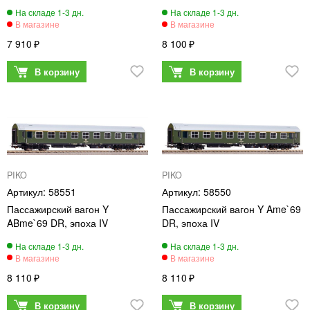
7 910
8 100
PIKO
PIKO
58551
58550
Пассажирский вагон Y
Пассажирский вагон Y Ame`69
ABme`69 DR, эпоха IV
DR, эпоха IV
8 110
8 110