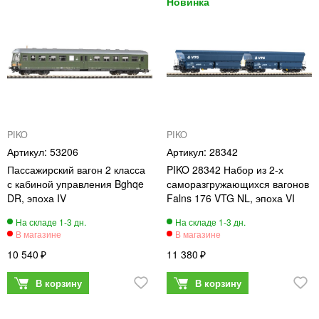
PIKO
PIKO
53206
28342
Пассажирский вагон 2 класса
PIKO 28342 Набор из 2-х
с кабиной управления Bghqe
саморазгружающихся вагонов
DR, эпоха IV
Falns 176 VTG NL, эпоха VI
10 540
11 380