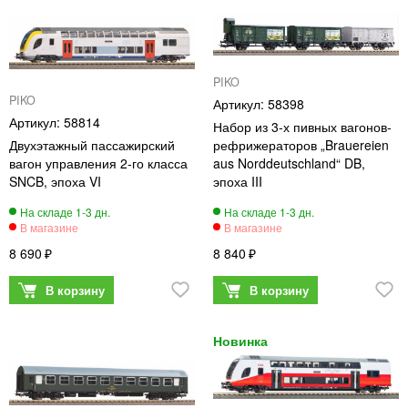
PIKO
PIKO
58398
58814
Набор из 3-х пивных вагонов-
Двухэтажный пассажирский
рефрижераторов „Brauereien
вагон управления 2-го класса
aus Norddeutschland“ DB,
SNCB, эпоха VI
эпоха III
8 690
8 840