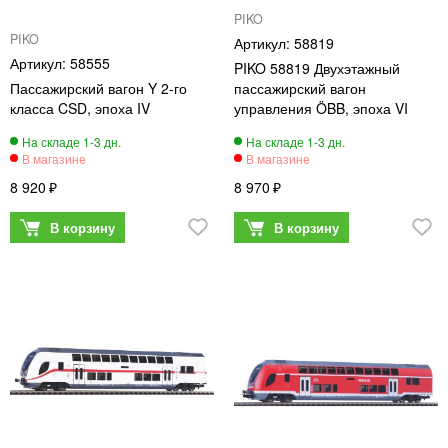
PIKO
PIKO
58819
58555
PIKO 58819 Двухэтажный
Пассажирский вагон Y 2-го
пассажирский вагон
класса CSD, эпоха IV
управления ÖBB, эпоха VI
8 920
8 970