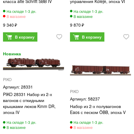
класса alte Schrift SBB IV
управления Koleje, эпоха VI
9 340
9 870
PIKO
28331
PIKO
PIKO 28331 Набор из 2-х
58237
вагонов с откидными
крышками люков Kmm DR,
Набор из 2-х полувагонов
эпоха IV
Eaos с песком ÖBB, эпоха V