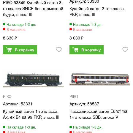
53330
PIKO 53349 Купейный вагон 3-
го класса SNCF без тормозной
Купейный вагон 2-го класса
будки, эпоха III
PKP, эпоха III
8 630
8 630
PIKO
PIKO
53331
58537
Купейный вагон 1-го класса,
Пассажирский вагон Eurofima
Ax, ex B4 sä 99 PKP, эпоха III
1-го класса SBB, эпоха V