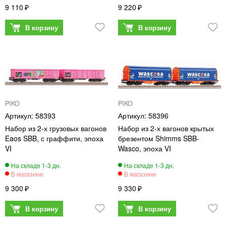
9 110
9 220
PIKO
PIKO
58393
58396
Набор из 2-х грузовых вагонов
Набор из 2-х вагонов крытых
Eaos SBB, с граффити, эпоха
брезентом Shimms SBB-
VI
Wasco, эпоха VI
9 300
9 330