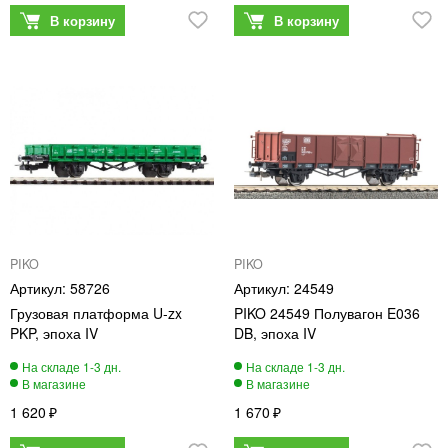
PIKO
PIKO
58726
24549
Грузовая платформа U-zx
PIKO 24549 Полувагон E036
PKP, эпоха IV
DB, эпоха IV
1 620
1 670