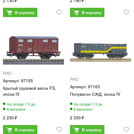
2 130
2 190
PIKO
PIKO
97155
97163
Крытый грузовой вагон FS,
эпоха IV
Полувагон СЖД, эпоха IV
2 230
2 330