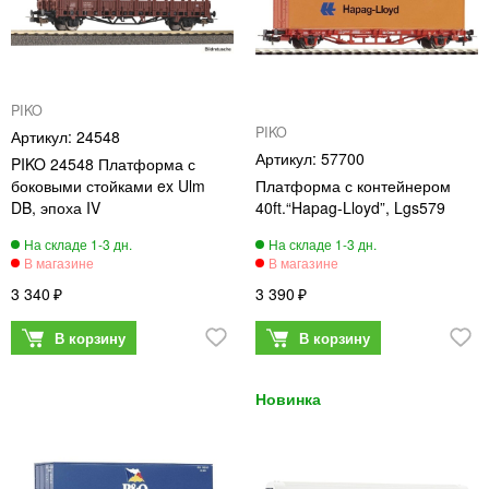
PIKO
PIKO
24548
57700
PIKO 24548 Платформа с
боковыми стойками ex Ulm
Платформа с контейнером
DB, эпоха IV
40ft.“Hapag-Lloyd”, Lgs579
3 340
3 390