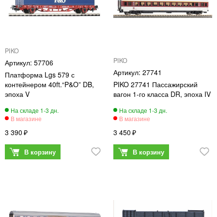
PIKO
PIKO
57706
27741
Платформа Lgs 579 с
контейнером 40ft.“P&O” DB,
PIKO 27741 Пассажирский
эпоха V
вагон 1-го класса DR, эпоха IV
3 390
3 450