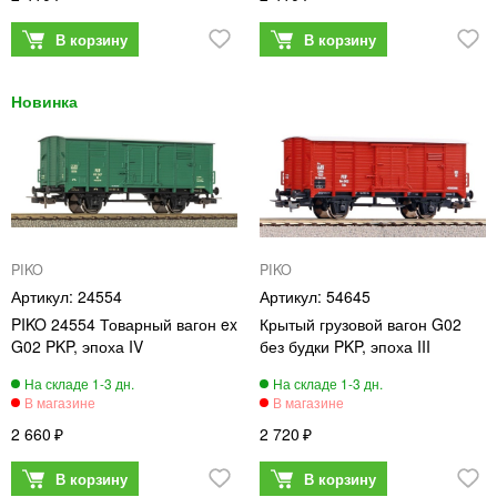
PIKO
PIKO
24554
54645
PIKO 24554 Товарный вагон ex
Крытый грузовой вагон G02
G02 PKP, эпоха IV
без будки PKP, эпоха III
2 660
2 720