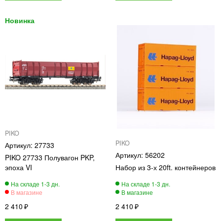
PIKO
PIKO
27733
56202
PIKO 27733 Полувагон PKP,
эпоха VI
Набор из 3-х 20ft. контейнеров
2 410
2 410