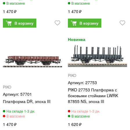
1 470
1 470
PIKO
27753
PIKO
PIKO 27753 Платформа с
57701
боковыми стойками LWRK
Платформа DR, эпоха III
87855 NS, эпоха III
1 470
1 620