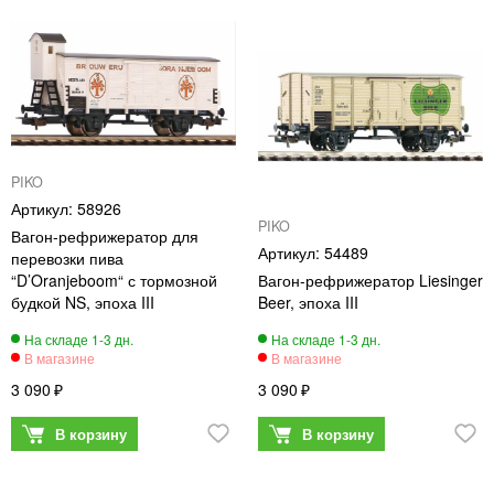
PIKO
58926
PIKO
Вагон-рефрижератор для
54489
перевозки пива
“D’Oranjeboom“ с тормозной
Вагон-рефрижератор Liesinger
будкой NS, эпоха III
Beer, эпоха III
3 090
3 090