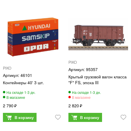
PIKO
PIKO
95357
46101
Крытый грузовой вагон класса
Контейнеры 40' 3 шт.
"F" FS, эпоха III
2 790
2 820