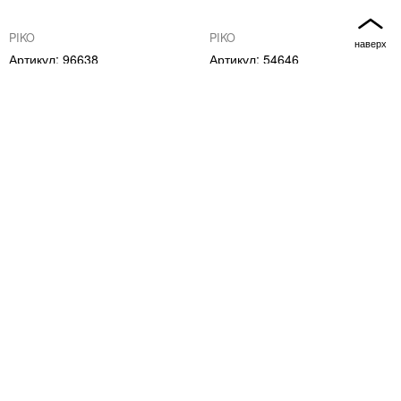
PIKO
PIKO
96638
54646
PIKO 96638 Крытый грузовой
Вагон-платформа S-LWR
вагон Gs40 SNCF, эпоха IV
84008 NS, эпоха III
3 490
3 660
PIKO
PIKO
95353