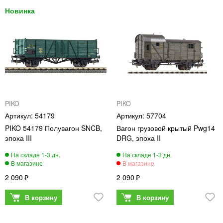
PIKO
PIKO
54179
57704
PIKO 54179 Полувагон SNCB,
Вагон грузовой крытый Pwg14
эпоха III
DRG, эпоха II
2 090
2 090