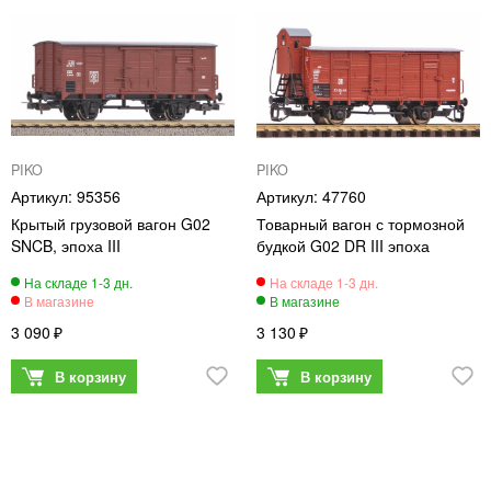
PIKO
PIKO
95356
47760
Крытый грузовой вагон G02
Товарный вагон с тормозной
SNCB, эпоха III
будкой G02 DR III эпоха
3 090
3 130