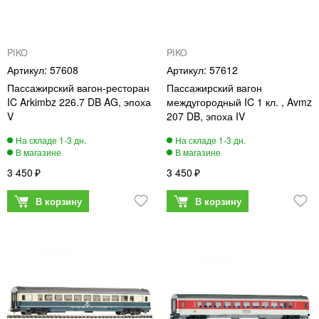
PIKO
PIKO
57608
57612
Пассажирский вагон-ресторан
Пассажирский вагон
IC Arkimbz 226.7 DB AG, эпоха
междугородный IC 1 кл. , Avmz
V
207 DB, эпоха IV
3 450
3 450