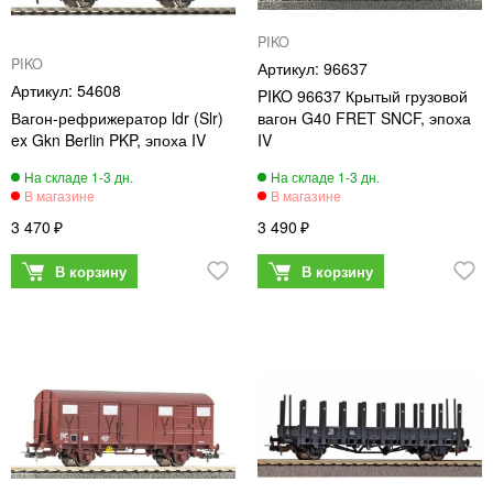
PIKO
PIKO
96637
54608
PIKO 96637 Крытый грузовой
Вагон-рефрижератор ldr (Slr)
вагон G40 FRET SNCF, эпоха
ex Gkn Berlin PKP, эпоха IV
IV
3 470
3 490