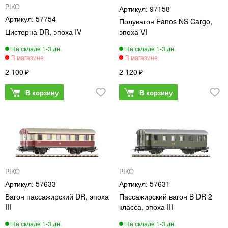
PIKO
97158
57754
Полувагон Eanos NS Cargo,
Цистерна DR, эпоха IV
эпоха VI
2 100
2 120
PIKO
PIKO
57633
57631
Вагон пассажирский DR, эпоха
Пассажирский вагон B DR 2
III
класса, эпоха III