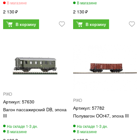
2 130
2 130
PIKO
PIKO
57630
57782
Вагон пассажирский DB, эпоха
III
Полувагон OOr47, эпоха III