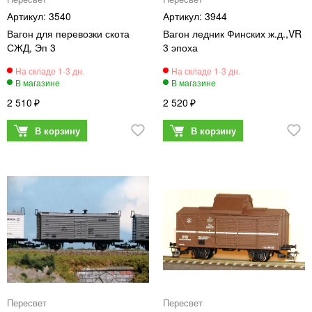
3540
3944
Вагон для перевозки скота
Вагон ледник Финских ж.д.,VR
СЖД, Эп 3
3 эпоха
2 510
2 520
Пересвет
Пересвет