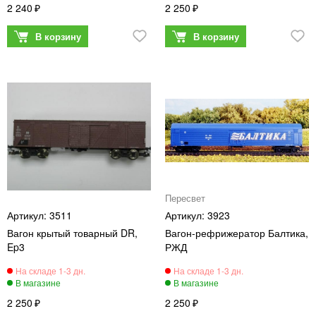
2 240
2 250
Пересвет
3511
3923
Вагон крытый товарный DR,
Вагон-рефрижератор Балтика,
Ep3
РЖД
2 250
2 250