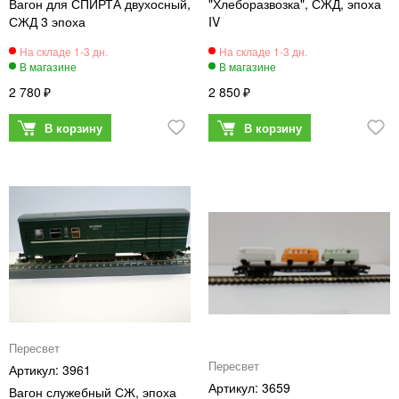
Вагон для СПИРТА двухосный,
"Хлеборазвозка", СЖД, эпоха
СЖД 3 эпоха
IV
2 780
2 850
Пересвет
Пересвет
3961
3659
Вагон служебный СЖ, эпоха