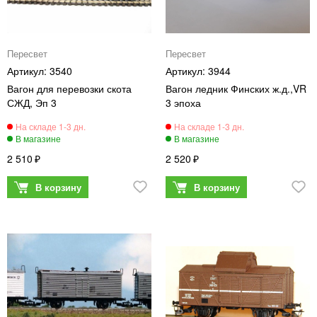
Пересвет
Пересвет
3540
3944
Вагон для перевозки скота
Вагон ледник Финских ж.д.,VR
СЖД, Эп 3
3 эпоха
2 510
2 520