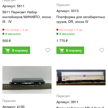
Пересвет
Пересвет
5611
3313
5611 Пересвет Набор
контейнеров МИНАВТО, эпоха
Платформа для негабаритных
III - IV
грузов, DR, эпоха IV
500
1 770
Пересвет
Пересвет
3911
4130
Вагон рефсекции МК-4,белый