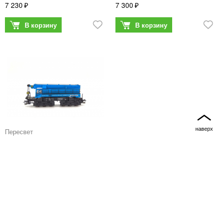
7 230
7 300
Пересвет
4232
Кран железнодорожный ЕДК
300/5 CSD, 4 эпоха
11 200