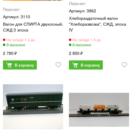
Пересвет
Пересвет
3962
3110
Хлебораздаточный вагон
Вагон для СПИРТА двухосный,
"Хлеборазвозка", СЖД, эпоха
СЖД 3 эпоха
IV
2 780
2 850