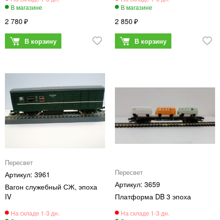
2 780
2 850
Пересвет
Пересвет
3961
3659
Вагон служебный СЖ, эпоха
IV
Платформа DB 3 эпоха