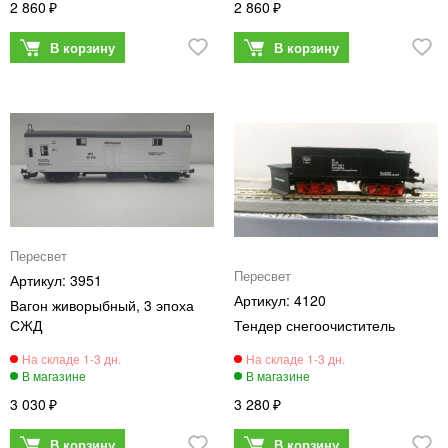
2 860
2 860
Пересвет
Пересвет
3951
4120
Вагон живорыбный, 3 эпоха
СЖД
Тендер снегоочиститель
3 030
3 280