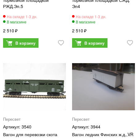
РЖД.Эп.5
Эп4
2 510
2 510
Пересвет
Пересвет
3540
3944
Вагон для перевозки скота
Вагон ледник Финских ж.д.,VR