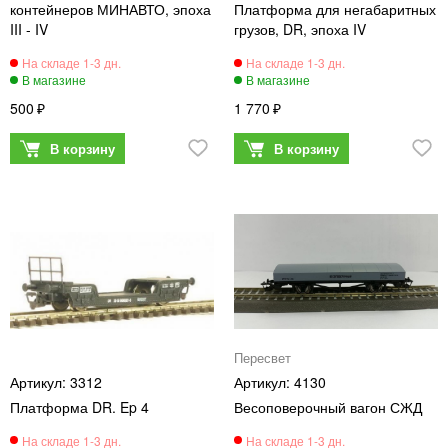
контейнеров МИНАВТО, эпоха
Платформа для негабаритных
III - IV
грузов, DR, эпоха IV
500
1 770
Пересвет
3312
4130
Платформа DR. Ep 4
Весоповерочный вагон СЖД