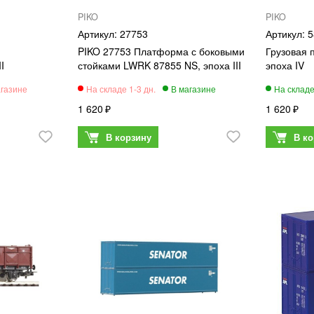
PIKO
PIKO
27753
5
PIKO 27753 Платформа с боковыми
Грузовая 
I
стойками LWRK 87855 NS, эпоха III
эпоха IV
1 620
1 620