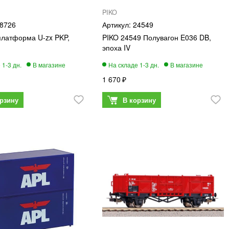
PIKO
8726
24549
платформа U-zx PKP,
PIKO 24549 Полувагон E036 DB,
эпоха IV
1 670