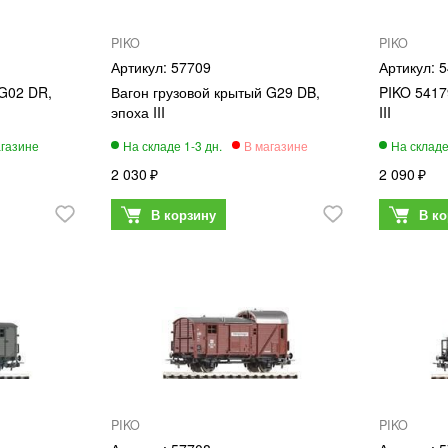
PIKO
PIKO
57709
5
 G02 DR,
Вагон грузовой крытый G29 DB,
PIKO 5417
эпоха III
III
2 030
2 090
PIKO
PIKO