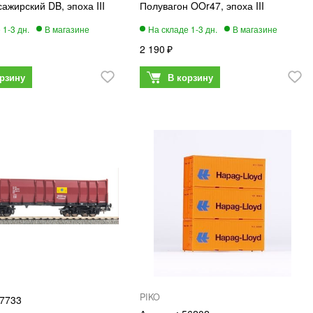
ажирский DB, эпоха III
Полувагон OOr47, эпоха III
2 190
PIKO
7733