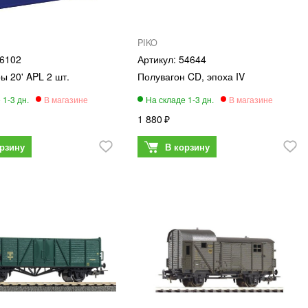
PIKO
6102
54644
ы 20' APL 2 шт.
Полувагон CD, эпоха IV
1 880