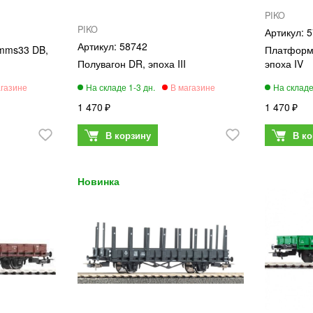
PIKO
PIKO
5
58742
mms33 DB,
Платформ
Полувагон DR, эпоха III
эпоха IV
1 470
1 470