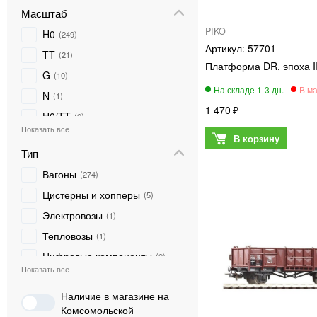
Масштаб
ROCO
0
PIKO
H0
249
Marklin
0
57701
TT
21
Евротрейн
0
Платформа DR, эпоха II
G
10
TILLIG
0
N
1
NOCH
0
1 470
H0/TT
0
DIORAMATECH 3
0
AUHAGEN
0
Тип
Вагоны
274
Цистерны и хопперы
5
Электровозы
1
Тепловозы
1
Цифровые компоненты
0
Автомобили
0
Наличие в магазине на
Модели РЖД/СЖД
0
Комсомольской