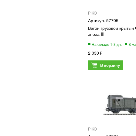
PIKO
57705
Вагон грузовой крытый
эпоха III
2 030
PIKO