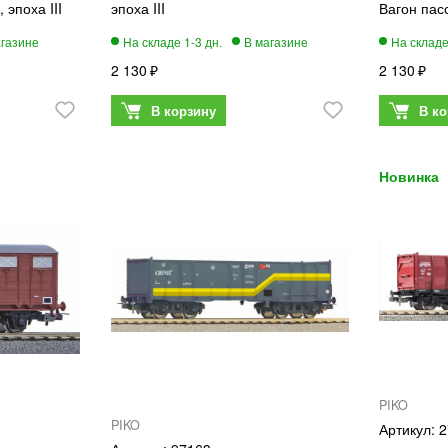
 эпоха III
эпоха III
Вагон пасс
2 130
2 130
PIKO
PIKO
2