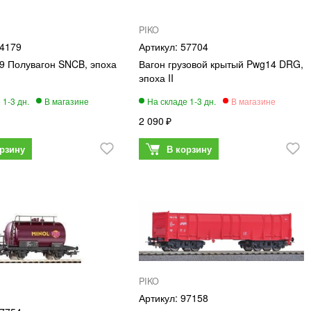
PIKO
4179
57704
9 Полувагон SNCB, эпоха
Вагон грузовой крытый Pwg14 DRG,
эпоха II
2 090
PIKO
97158