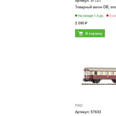
57721
Товарный вагон DB, эпох
2 090
PIKO
57633