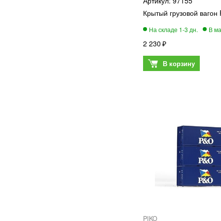
97155
Крытый грузовой вагон 
2 230
PIKO