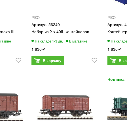
PIKO
PIKO
56240
4
поха III
Набор из 2-х 40ft. контейнеров
Контейнер
1 830
1 830