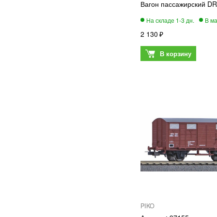
Вагон пассажирский DR,
2 130
PIKO