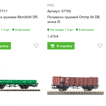
PIKO
7717
57702
а грузовая Kkm3230 DR,
Полувагон грузовой Ommp 50 DB,
эпоха III
1 470