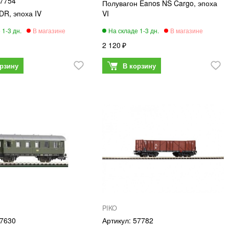
7754
Полувагон Eanos NS Cargo, эпоха
DR, эпоха IV
VI
2 120
PIKO
7630
57782