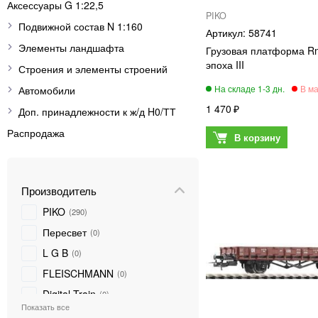
Аксессуары G 1:22,5
PIKO
Подвижной состав N 1:160
58741
Элементы ландшафта
Грузовая платформа R
эпоха III
Строения и элементы строений
Автомобили
1 470
Доп. принадлежности к ж/д H0/ТТ
Распродажа
Производитель
PIKO
290
Пересвет
0
L G B
0
FLEISCHMANN
0
Digital Train
0
ТТ-модель
0