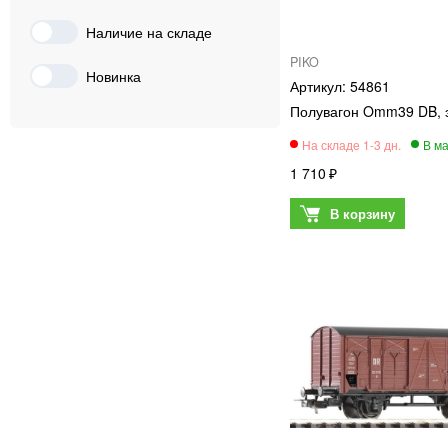
Элементы ландшафта
0
Строения
Наличие на складе
0
Рельсовый материал
0
PIKO
Новинка
54861
Доп. принадлежности
0
Полувагон Omm39 DB, э
Стартовые наборы
0
Паровозы
0
1 710
Аксессуары
0
Локомотивы
0