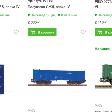
97163
PIKO 2773
FS, эпоха IV
Полувагон СЖД, эпоха IV
VI
2 330
2 410
PIKO
PIKO
2