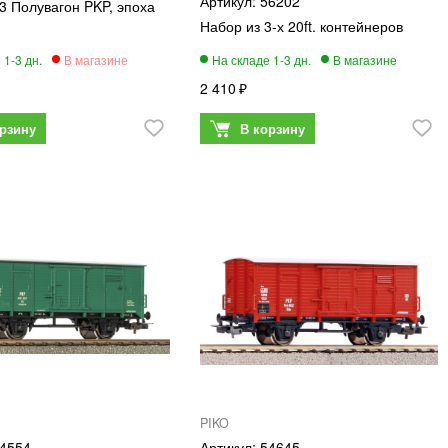
56202
3 Полувагон PKP, эпоха
Набор из 3-х 20ft. контейнеров
2 410
PIKO
4554
54645