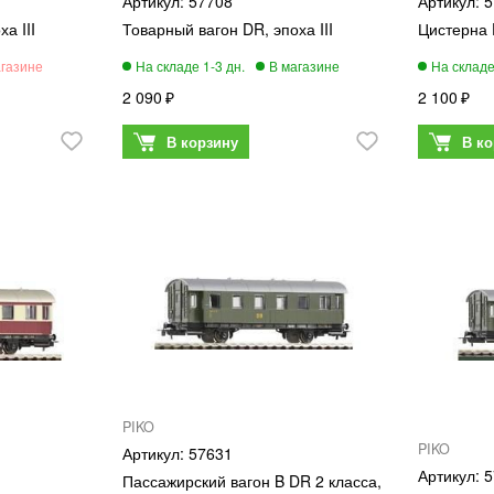
57708
5
а III
Товарный вагон DR, эпоха III
Цистерна 
2 090
2 100
PIKO
PIKO
57631
5
Пассажирский вагон B DR 2 класса,