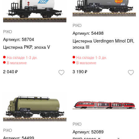
PIKO
PIKO
54498
58704
Цистерна Uerdingen Minol DR,
Цистерна PKP, эпоха V
эпоха III
2 040
3 190
PIKO
PIKO
52089
54499