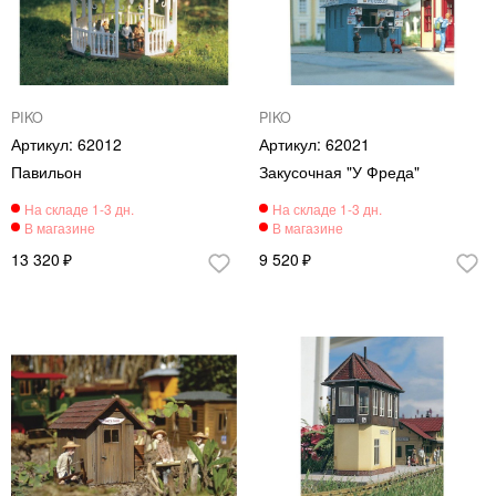
PIKO
PIKO
62012
62021
Павильон
Закусочная "У Фреда"
13 320
9 520