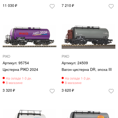
11 030
7 210
PIKO
PIKO
95754
24509
Цистерна PIKO 2024
Вагон-цистерна DR, эпоха III
3 320
3 620