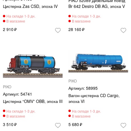
PIKO 52089 Дизельный поезд
Цистерна Zas CSD, эпоха IV
Br 642 Desiro DB AG, эпоха V
2 910
28 160
PIKO
PIKO
58995
54741
Вагон-цистерна CD Cargo,
Цистерна “OMV” OBB, эпоха III
эпоха VI
3 510
5 680