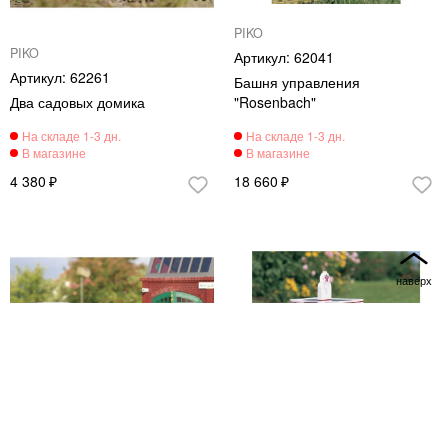
PIKO
PIKO
62041
62261
Башня управления
Два садовых домика
"Rosenbach"
4 380
18 660
PIKO
PIKO