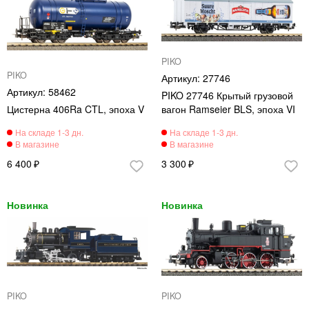
PIKO
PIKO
27746
58462
PIKO 27746 Крытый грузовой
Цистерна 406Ra CTL, эпоха V
вагон Ramseier BLS, эпоха VI
6 400
3 300
PIKO
PIKO