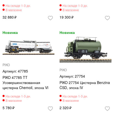
32 880
19 300
PIKO
PIKO
47785
27754
PIKO 47785 TT
Усовершенствованная
PIKO 27754 Цистерна Benzina
цистерна Chemoil, эпоха VI
ČSD, эпоха IV
5 780
2 320