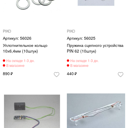
PIKO
PIKO
56026
56025
Уплотнительное кольцо
Пружина сцепного устройства
10х6,4мм (10штук)
PIN 62 (10штук)
890
440