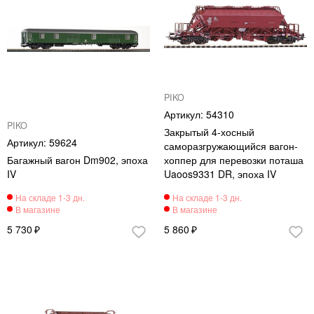
PIKO
54310
PIKO
Закрытый 4-хосный
59624
саморазгружающийся вагон-
Багажный вагон Dm902, эпоха
хоппер для перевозки поташа
IV
Uaoos9331 DR, эпоха IV
5 730
5 860