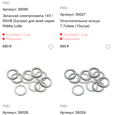
PIKO
PIKO
56090
56027
Запасная электролампа 14V /
50mA (2штуки) для всей серии
Уплотнительное кольцо
Hobby-Loks
7,7х4мм (10штук)
680
890
PIKO
PIKO
56028
56024