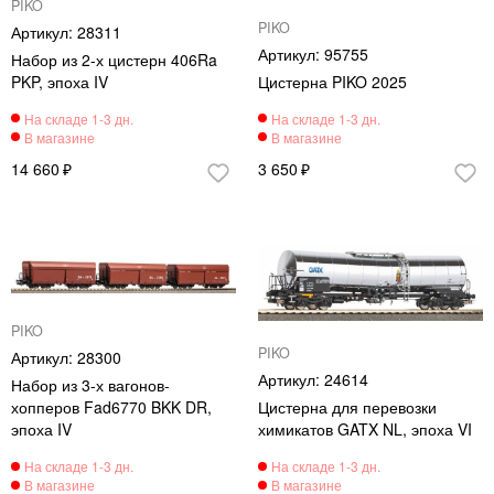
PIKO
PIKO
28311
95755
Набор из 2-х цистерн 406Ra
PKP, эпоха IV
Цистерна PIKO 2025
14 660
3 650
PIKO
PIKO
28300
24614
Набор из 3-х вагонов-
хопперов Fad6770 BKK DR,
Цистерна для перевозки
эпоха IV
химикатов GATX NL, эпоха VI