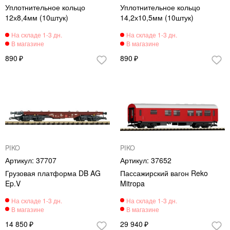
Уплотнительное кольцо
Уплотнительное кольцо
12х8,4мм (10штук)
14,2х10,5мм (10штук)
890
890
PIKO
PIKO
37707
37652
Грузовая платформа DB AG
Пассажирский вагон Reko
Ep.V
Mitropa
14 850
29 940