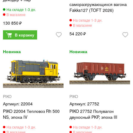
саморазгружающихся вагона
Fakks127 (TOFT 2026)
130 850
54 220
PIKO
PIKO
22004
27752
PIKO 22004 Тепловоз Rh 500
PIKO 27752 Полувагон
NS, эпоха IV
двухосный PKP, эпоха III