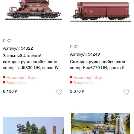
PIKO
PIKO
54322
54249
Закрытый 4-хосный
саморазгружающийся вагон-
Саморазгружающийся вагон-
хопер Tad5830 DR, эпоха IV
хопер Fad6770 DR, эпоха III
6 130
3 670