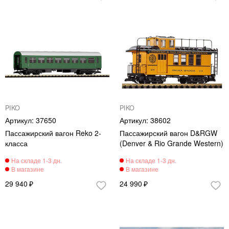
PIKO
PIKO
37650
38602
Пассажирский вагон Reko 2-
Пассажирский вагон D&RGW
класса
(Denver & Rio Grande Western)
29 940
24 990