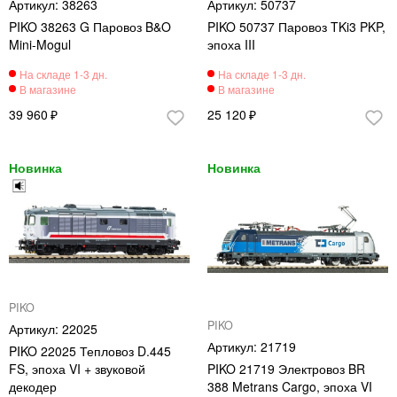
38263
50737
PIKO 38263 G Паровоз B&O
PIKO 50737 Паровоз TKi3 PKP,
Mini-Mogul
эпоха III
39 960
25 120
PIKO
PIKO
22025
21719
PIKO 22025 Тепловоз D.445
FS, эпоха VI + звуковой
PIKO 21719 Электровоз BR
декодер
388 Metrans Cargo, эпоха VI