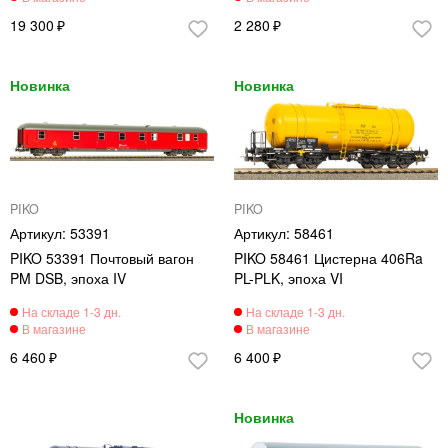
19 300
2 280
PIKO
PIKO
53391
58461
PIKO 53391 Почтовый вагон
PIKO 58461 Цистерна 406Ra
PM DSB, эпоха IV
PL-PLK, эпоха VI
6 460
6 400