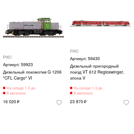
PIKO
PIKO
59430
59923
Дизельный пригородный
Дизельный локомотив G 1206
поезд VT 612 Regioswinger,
"CFL Cargo" VI
эпоха V
16 020
23 870