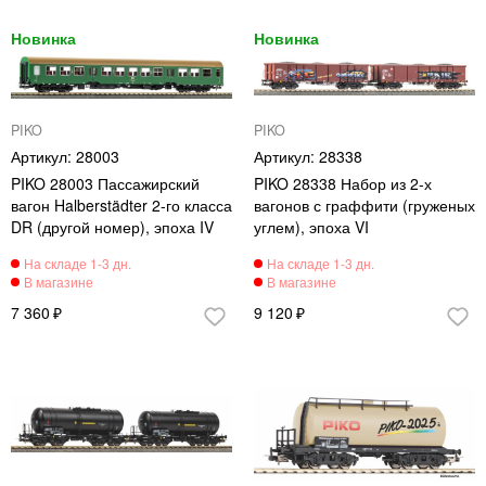
PIKO
PIKO
28003
28338
PIKO 28003 Пассажирский
PIKO 28338 Набор из 2-х
вагон Halberstädter 2-го класса
вагонов с граффити (груженых
DR (другой номер), эпоха IV
углем), эпоха VI
7 360
9 120