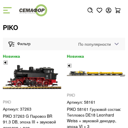
PIKO
По популярности
PIKO
58161
PIKO
37263
PIKO 58161 Грузовой состав:
Тепловоз DE18 Leonhard
PIKO 37263 G Паровоз BR
Weiss + звуковой декодер,
91.3 DB, эпоха III + звуковой
эпоха VI + 3
декодер + пар