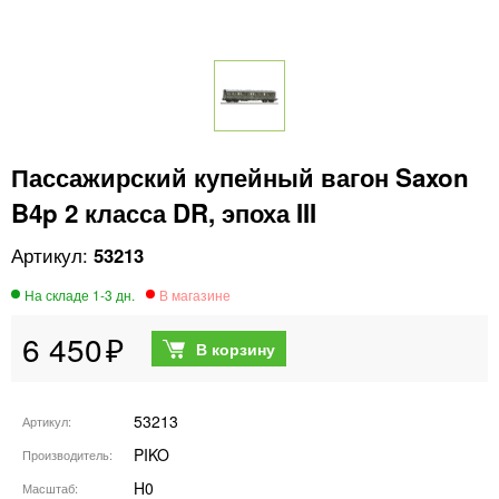
Пассажирский купейный вагон Saxon
B4p 2 класса DR, эпоха III
53213
6 450
53213
Артикул
PIKO
Производитель
H0
Масштаб