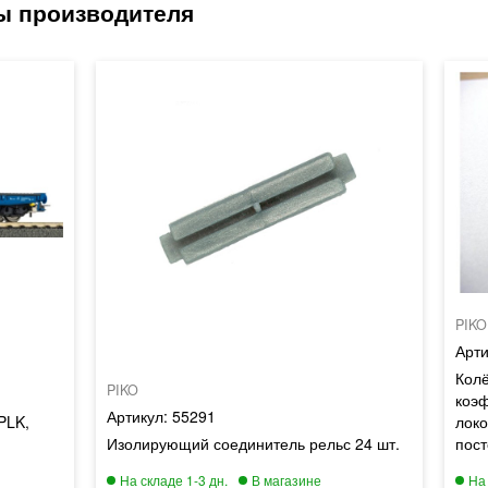
PIKO
Колё
PIKO
коэ
55291
PLK,
локо
Изолирующий соединитель рельс 24 шт.
пост