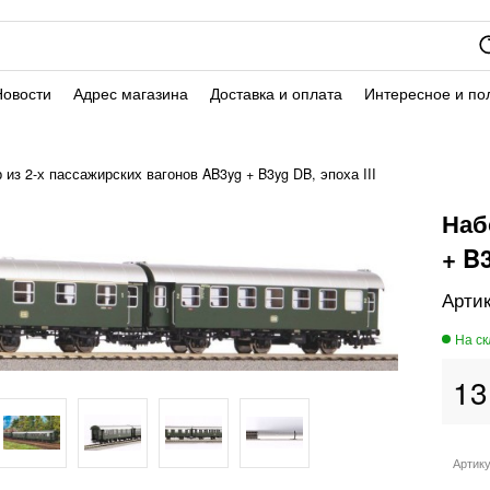
Новости
Адрес магазина
Доставка и оплата
Интересное и по
 из 2-х пассажирских вагонов AB3yg + B3yg DB, эпоха III
Наб
+ B3
13
Артик