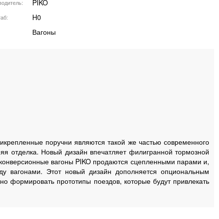
PIKO
водитель
H0
аб
Вагоны
рикрепленные поручни являются такой же частью современного
нняя отделка. Новый дизайн впечатляет филигранной тормозной
, конверсионные вагоны PIKO продаются сцепленными парами и,
жду вагонами. Этот новый дизайн дополняется опциональным
но формировать прототипы поездов, которые будут привлекать