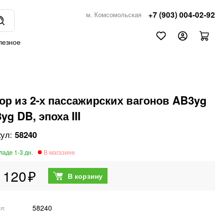
+7 (903) 004-02-92
м. Комсомольская
лезное
ор из 2-х пассажирских вагонов AB3yg
yg DB, эпоха III
58240
 120
58240
ул