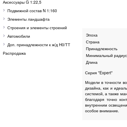
Аксессуары G 1:22,5
Подвижной состав N 1:160
Элементы ландшафта
Строения и элементы строений
Эпоха
Автомобили
Страна
Доп. принадлежности к ж/д H0/ТТ
Принадлежность
Распродажа
Минимальный радиус
Длина
Серия "Expert"
Модели в точности в
дизайна, как и идеал
системой, а также ма
благодаря точно кон
внутренним освещени
особое внимание.