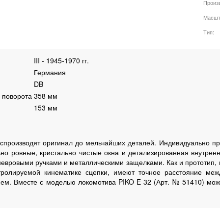
Произ
Масшт
Тип
III - 1945-1970 гг.
Германия
DB
 поворота
358 мм
153 мм
оспроизводят оригинал до мельчайших деталей. Индивидуально п
ьно ровные, кристально чистые окна и детализированная внутре
невровыми ручками и металлическими защелками. Как и прототип
тролируемой кинематике сцепки, имеют точное расстояние ме
ем. Вместе с моделью локомотива PIKO E 32 (Арт. № 51410) мож