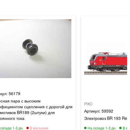
56179
сная пара с высоким
PIKO
ффициентом сцепления с дорогой для
59592
мотивов BR189 (2штуки) для
оянного тока
Электровоз BR 193 Regio