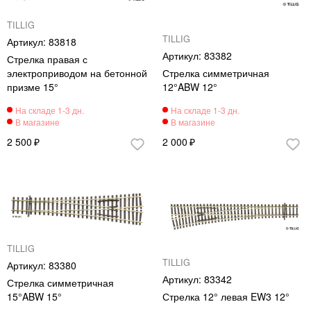
TILLIG
TILLIG
83818
83382
Стрелка правая с
электроприводом на бетонной
Стрелка симметричная
призме 15°
12°ABW 12°
2 500
2 000
TILLIG
TILLIG
83380
83342
Стрелка симметричная
15°ABW 15°
Стрелка 12° левая EW3 12°