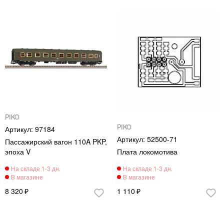
PIKO
PIKO
97184
52500-71
Пассажирский вагон 110A PKP,
эпоха V
Плата локомотива
8 320
1 110