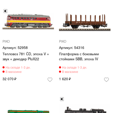
PIKO
PIKO
52958
54316
Тепловоз 781 ČD, эпоха V +
Платформа с боковыми
звук + декодер PluX22
стойками SBB, эпоха IV
32 070
1 620