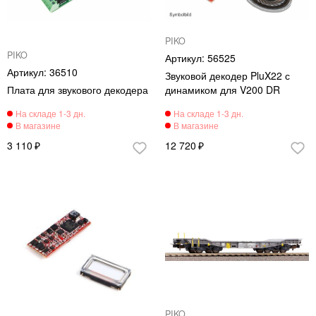
PIKO
PIKO
56525
36510
Звуковой декодер PluX22 с
Плата для звукового декодера
динамиком для V200 DR
3 110
12 720
PIKO