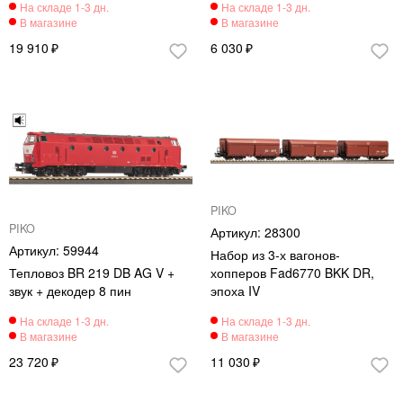
19 910
6 030
PIKO
PIKO
28300
59944
Набор из 3-х вагонов-
Тепловоз BR 219 DB AG V +
хопперов Fad6770 BKK DR,
звук + декодер 8 пин
эпоха IV
23 720
11 030