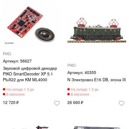
PIKO
56627
PIKO
Звуковой цифровой декодер
40355
PIKO SmartDecoder XP 5.1
PluX22 для KM ML4000
N Электровоз E16 DB, эпоха III
12 720
26 660