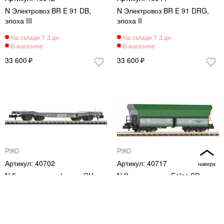
N Электровоз BR E 91 DB,
N Электровоз BR E 91 DRG,
эпоха III
эпоха II
33 600
33 600
PIKO
PIKO
40702
40717
N Грузовая платформа CH-
N Вагон-хоппер Falns SD,
LBA VI для военной техники
эпоха VI