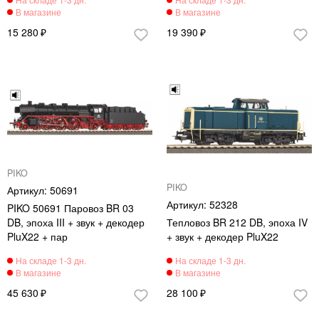
15 280
19 390
PIKO
PIKO
50691
52328
PIKO 50691 Паровоз BR 03
DB, эпоха III + звук + декодер
Тепловоз BR 212 DB, эпоха IV
PluX22 + пар
+ звук + декодер PluX22
45 630
28 100