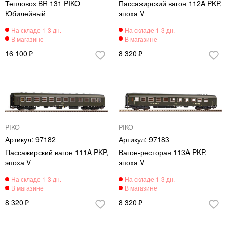
Тепловоз BR 131 PIKO
Пассажирский вагон 112A PKP,
Юбилейный
эпоха V
16 100
8 320
PIKO
PIKO
97182
97183
Пассажирский вагон 111A PKP,
Вагон-ресторан 113A PKP,
эпоха V
эпоха V
8 320
8 320