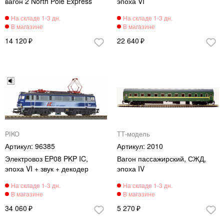
вагон 2 North Pole Express
эпоха VI
14 120
22 640
PIKO
ТТ-модель
96385
2010
Электровоз EP08 PKP IC,
Вагон пассажирский, СЖД,
эпоха VI + звук + декодер
эпоха IV
34 060
5 270