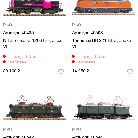
PIKO
PIKO
40485
40508
N Тепловоз G 1206 IRP, эпоха
Тепловоз BR 221 BEG, эпоха
VI
VI
20 100
14 950
PIKO
PIKO
40542
40544