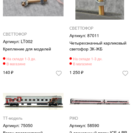
СВЕТТОФОР
СВЕТТОФОР
87011
LT002
Четырехзначный карликовый
Крепление для моделей
светофор ЗК-ЖБ
140
1 250
ТТ-модель
PIKO
75050
58590
Вагон пассажирский
2-секционный вагон ICE 4 BR