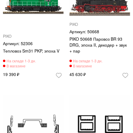
PIKO
50668
PIKO
PIKO 50668 Паровоз BR 93
52306
DRG, эпоха II, декодер + звук
Тепловоз Sm31 PKP, эпоха V
+ пар
19 390
45 630