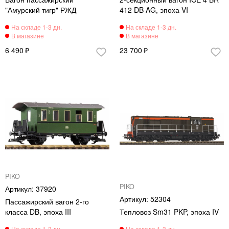
"Амурский тигр" РЖД
412 DB AG, эпоха VI
6 490
23 700
PIKO
PIKO
37920
52304
Пассажирский вагон 2-го
класса DB, эпоха III
Тепловоз Sm31 PKP, эпоха IV