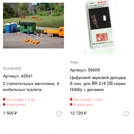
PIKO
AUHAGEN
56609
42641
Цифровой звуковой декодер
2 строительных вагончика, 4
8-пин. для BR 218 DB серии
мобильных туалета
Hobby + динамик
1 500
12 720