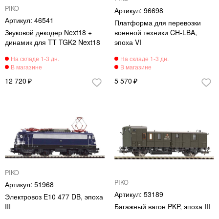
PIKO
96698
46541
Платформа для перевозки
Звуковой декодер Next18 +
военной техники CH-LBA,
динамик для TT TGK2 Next18
эпоха VI
12 720
5 570
PIKO
PIKO
51968
53189
Электровоз E10 477 DB, эпоха
III
Багажный вагон PKP, эпоха III