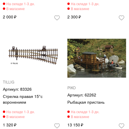
2 000
2 300
TILLIG
PIKO
83326
62262
Стрелка правая 15°с
воронением
Рыбацкая пристань
1 320
13 150