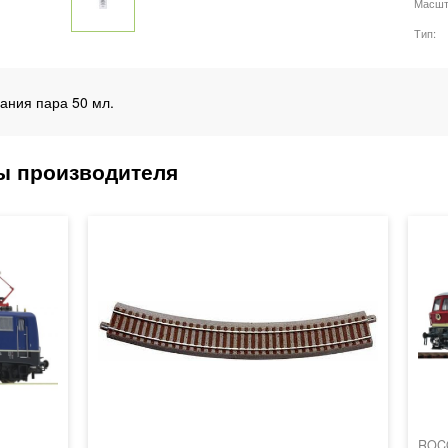
Масшт
Тип
ания пара 50 мл.
ROC