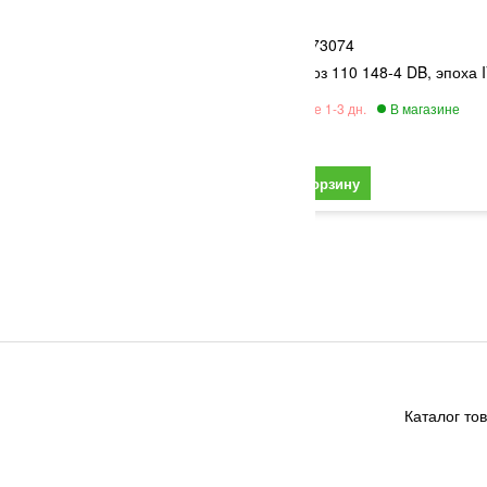
ROCO
6
73074
ый R6, 30°, 604,4 мм
Электровоз 110 148-4 DB, эпоха 
26 790
Каталог то