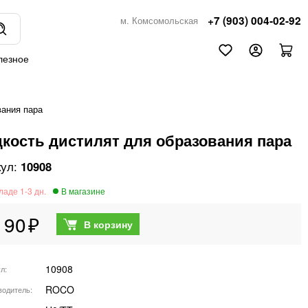
+7 (903) 004-02-92
м. Комсомольская
лезное
вания пара
кость дистилят для образования пара
10908
190
10908
ул
ROCO
водитель