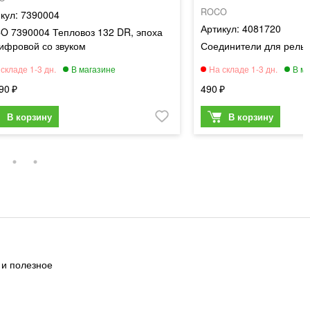
ROCO
7390004
4081720
O 7390004 Тепловоз 132 DR, эпоха
цифровой со звуком
Соединители для рельс
90
490
 и полезное