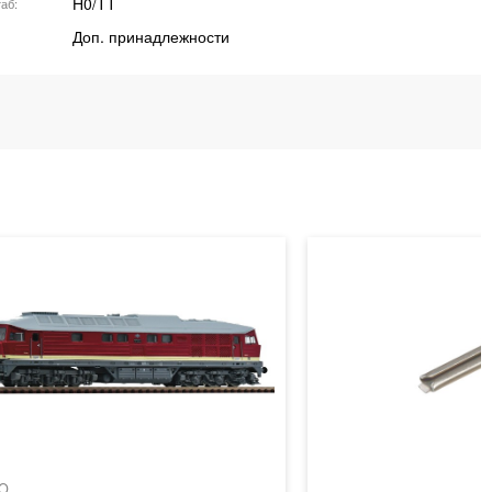
H0/TT
аб
Доп. принадлежности
O