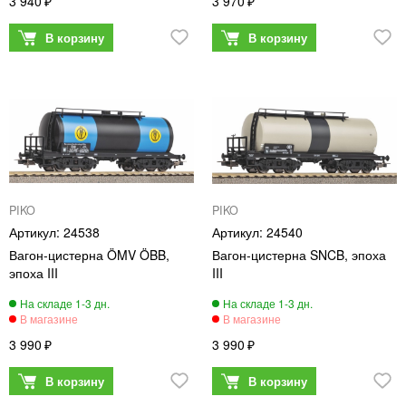
3 940
3 970
PIKO
PIKO
24538
24540
Вагон-цистерна ÖMV ÖBB,
Вагон-цистерна SNCB, эпоха
эпоха III
III
3 990
3 990