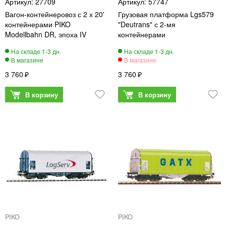
27709
57747
Вагон-контейнеровоз с 2 х 20'
Грузовая платформа Lgs579
контейнерами PIKO
"Deutrans" с 2-мя
Modellbahn DR, эпоха IV
контейнерами
3 760
3 760
PIKO
PIKO