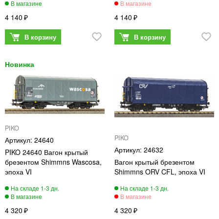
4 140
4 140
PIKO
PIKO
24640
24632
PIKO 24640 Вагон крытый
брезентом Shimmns Wascosa,
Вагон крытый брезентом
эпоха VI
Shimmns ORV CFL, эпоха VI
4 320
4 320