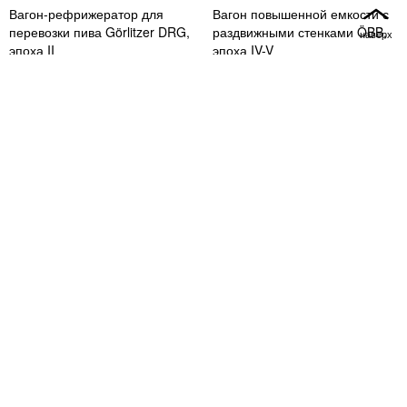
Вагон-рефрижератор для
Вагон повышенной емкости с
перевозки пива Görlitzer DRG,
раздвижными стенками ÖBB,
эпоха II
эпоха IV-V
4 640
4 650
3
4
5
6
7
8
9
10
11
12
13
14
15
17