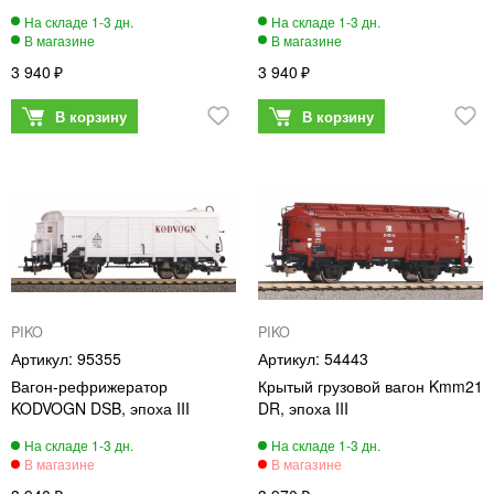
3 940
3 940
PIKO
PIKO
95355
54443
Вагон-рефрижератор
Крытый грузовой вагон Kmm21
KODVOGN DSB, эпоха III
DR, эпоха III