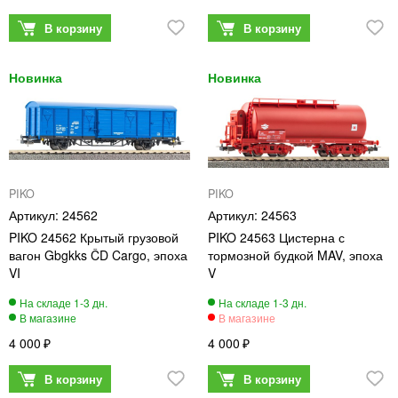
PIKO
PIKO
24562
24563
PIKO 24562 Крытый грузовой
PIKO 24563 Цистерна с
вагон Gbgkks ČD Cargo, эпоха
тормозной будкой MAV, эпоха
VI
V
4 000
4 000