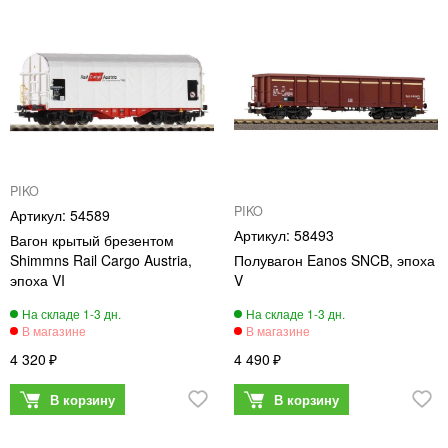
PIKO
PIKO
54589
58493
Вагон крытый брезентом
Shimmns Rail Cargo Austria,
Полувагон Eanos SNCB, эпоха
эпоха VI
V
4 320
4 490