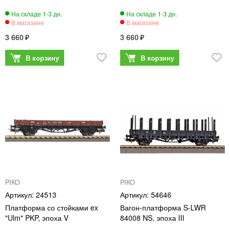
3 660
3 660
PIKO
PIKO
24513
54646
Платформа со стойками ex
Вагон-платформа S-LWR
"Ulm" PKP, эпоха V
84008 NS, эпоха III