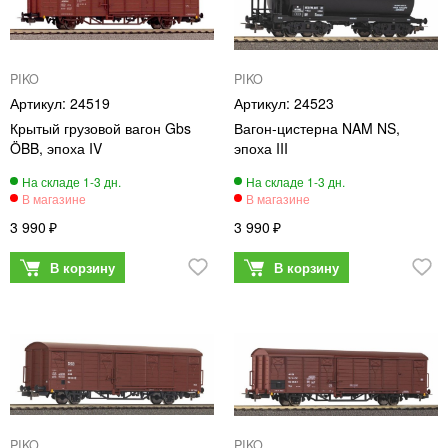
PIKO
PIKO
24519
24523
Крытый грузовой вагон Gbs
Вагон-цистерна NAM NS,
ÖBB, эпоха IV
эпоха III
3 990
3 990
PIKO
PIKO