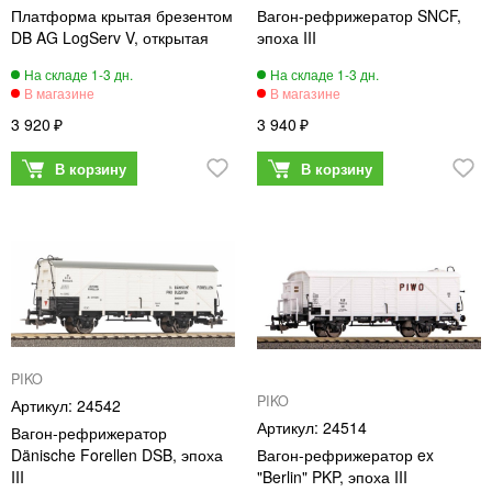
Платформа крытая брезентом
Вагон-рефрижератор SNCF,
DB AG LogServ V, открытая
эпоха III
3 920
3 940
PIKO
PIKO
24542
24514
Вагон-рефрижератор
Dänische Forellen DSB, эпоха
Вагон-рефрижератор ex
III
"Berlin" PKP, эпоха III