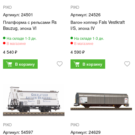
PIKO
PIKO
24501
24526
Платформа с рельсами Rs
Вагон-хоппер Fals Vestkraft
Bauzug, эпоха VI
I/S, эпоха IV
4 540
4 590
PIKO
PIKO
54597
24629