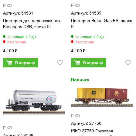
PIKO
PIKO
54531
54539
Цистерна для перевозки газа
Цистерна Buten Gas FS, эпоха
Kosangas DSB, эпоха III
III
4 100
4 100
PIKO
27750
PIKO
PIKO 27750 Грузовая
54538