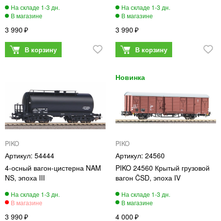
3 990
3 990
PIKO
PIKO
54444
24560
4-осный вагон-цистерна NAM
PIKO 24560 Крытый грузовой
NS, эпоха III
вагон ČSD, эпоха IV
3 990
4 000