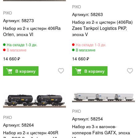
PIKO
PIKO
58263
58273
Набор из 2-х цистерн (406Ra)
Набор из 2-х цистерн 406Ra
Zaes Tankpol Logistics PKP,
Orlen, эпоха VI
эпоха V
14 660
14 660
PIKO
PIKO
58254
58264
Набор из 3-х вагонов-
Набор из 2-х цистерн 406R
хопперов Falns GATX, эпоха