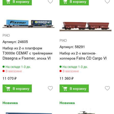
PIKO
PIKO
24605
58291
Набор из 2-х платформ
T3000e CEMAT с трейлерами
Набор из 2-х вагонов-
Dissegna и Fixemer, эпоха VI
хопперов Falns ČD Cargo VI
11 070
11 360