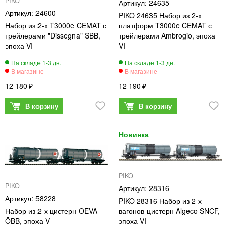
PIKO
24635
24600
PIKO 24635 Набор из 2-х
Набор из 2-х T3000e CEMAT с
платформ T3000e CEMAT с
трейлерами "Dissegna" SBB,
трейлерами Ambrogio, эпоха
эпоха VI
VI
12 180
12 190
PIKO
PIKO
28316
58228
PIKO 28316 Набор из 2-х
Набор из 2-х цистерн OEVA
вагонов-цистерн Algeco SNCF,
ÖBB, эпоха V
эпоха VI