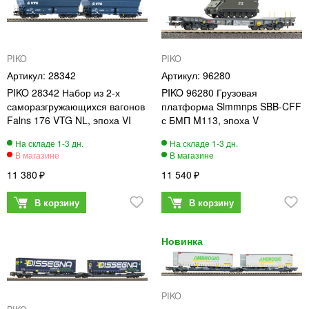
PIKO
PIKO
28342
96280
PIKO 28342 Набор из 2-х
PIKO 96280 Грузовая
саморазгружающихся вагонов
платформа Slmmnps SBB-CFF
Falns 176 VTG NL, эпоха VI
с БМП M113, эпоха V
11 380
11 540
PIKO