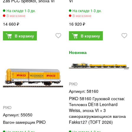
Zas PCC Spedkol, эпоха VI
VI
14 660
16 920
PIKO
58160
PIKO 58160 Грузовой состав:
Тепловоз DE18 Leonhard
PIKO
Weiss, эпоха VI + 3
55050
саморазгружающихся вагона
Вагон-замерщик PIKO
Fakks127 (TOFT 2026)