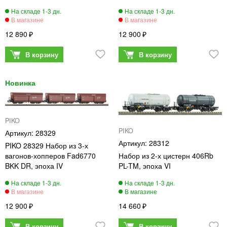
12 890
12 900
PIKO
PIKO
28329
28312
PIKO 28329 Набор из 3-х
вагонов-хопперов Fad6770
Набор из 2-х цистерн 406Rb
BKK DR, эпоха IV
PL-TM, эпоха VI
12 900
14 660