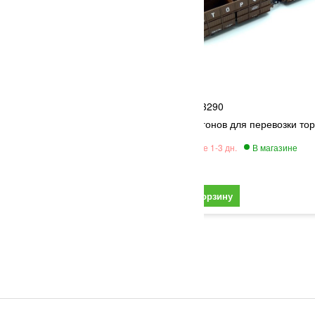
Пересвет
3290
ревозки битума СЖД
Набор вагонов для перевозки тор
7 230