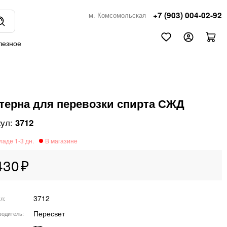
+7 (903) 004-02-92
м. Комсомольская
лезное
терна для перевозки спирта СЖД
3712
430
3712
ул
Пересвет
водитель