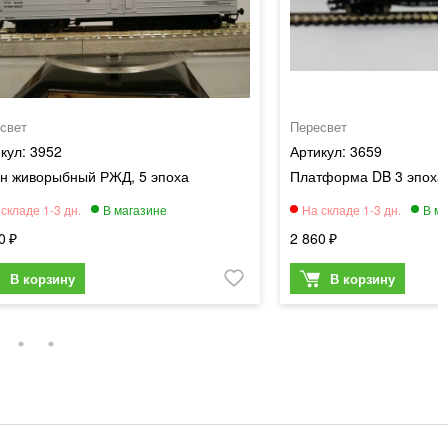
свет
Пересвет
3952
3659
он живорыбный РЖД, 5 эпоха
Платформа DB 3 эпоха
0
2 860