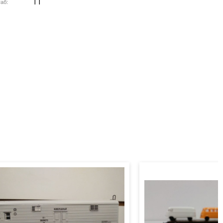
TT
аб