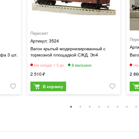
Пересвет
Пере
3524
Вагон крытый модернизированный с
фа 3 шт.
тормозной площадкой СЖД. Эп4
Ваг
2 510
2 86