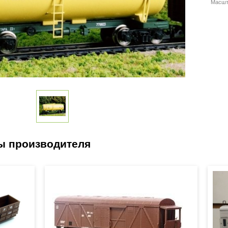
Масшт