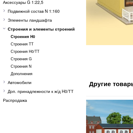
Аксессуары G 1:22,5
Подвижной состав N 1:160
Элементы ландшафта
Строения и элементы строений
Строения H0
Строения ТТ
Строения H0/TT
Строения G
Строения N
Дополнения
Автомобили
Доп. принадлежности к ж/д H0/ТТ
Распродажа