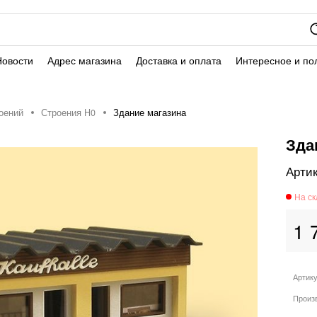
Новости
Адрес магазина
Доставка и оплата
Интересное и по
оений
Строения H0
Здание магазина
Зда
1 
Артик
Произ