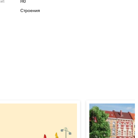
H0
аб
Строения