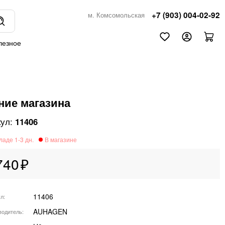
+7 (903) 004-02-92
м. Комсомольская
лезное
ние магазина
11406
740
11406
ул
AUHAGEN
водитель