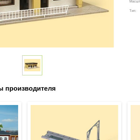
Масшт
Тип