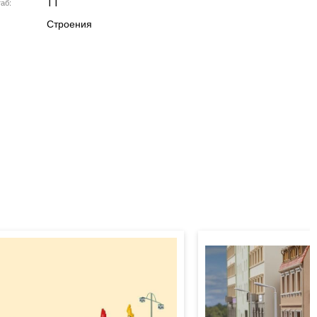
TT
аб
Строения