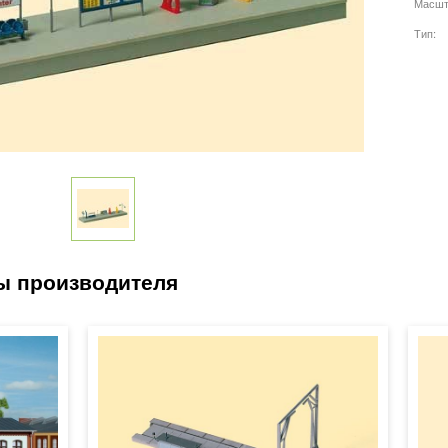
Масшт
Тип