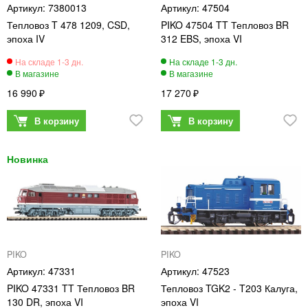
7380013
47504
Тепловоз T 478 1209, CSD,
PIKO 47504 TT Тепловоз BR
эпоха IV
312 EBS, эпоха VI
16 990
17 270
PIKO
PIKO
47331
47523
PIKO 47331 TT Тепловоз BR
Тепловоз TGK2 - T203 Калуга,
130 DR, эпоха VI
эпоха VI