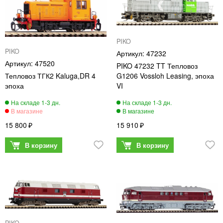
PIKO
PIKO
47232
47520
PIKO 47232 TT Тепловоз
Тепловоз ТГК2 Kaluga,DR 4
G1206 Vossloh Leasing, эпоха
эпоха
VI
15 800
15 910
PIKO