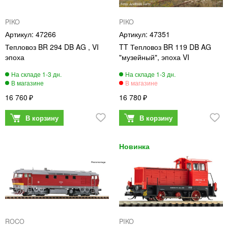
PIKO
PIKO
47266
47351
Тепловоз BR 294 DB AG , VI
TT Тепловоз BR 119 DB AG
эпоха
"музейный", эпоха VI
16 760
16 780
ROCO
PIKO