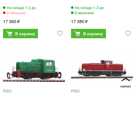
17 360
17 380
PIKO
PIKO
47524
47268
Тепловоз ТГК2-M РЖД, эпоха
TT Тепловоз BR 290 DB, эпоха
IV
IV
17 380
17 460