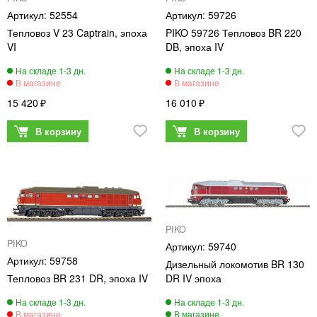
52554
59726
Тепловоз V 23 Captrain, эпоха
PIKO 59726 Тепловоз BR 220
VI
DB, эпоха IV
15 420
16 010
PIKO
PIKO
59740
59758
Дизельный локомотив BR 130
Тепловоз BR 231 DR, эпоха IV
DR IV эпоха