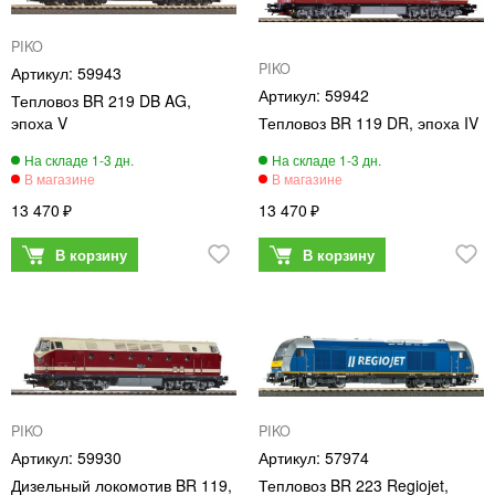
PIKO
PIKO
59943
59942
Тепловоз BR 219 DB AG,
эпоха V
Тепловоз BR 119 DR, эпоха IV
13 470
13 470
PIKO
PIKO
59930
57974
Дизельный локомотив BR 119,
Тепловоз BR 223 Regiojet,