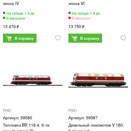
эпоха IV
эпоха VI
13 470
13 750
PIKO
PIKO
59580
59587
Тепловоз BR 118.4, 6-ти
Дизельный локомотив V 180,
осный, эпоха IV
6-ти осный