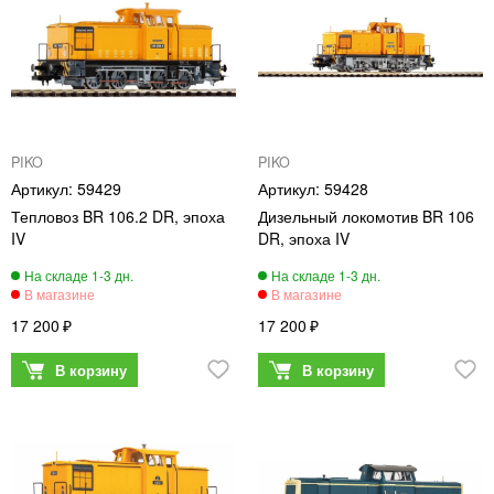
PIKO
PIKO
59429
59428
Тепловоз BR 106.2 DR, эпоха
Дизельный локомотив BR 106
IV
DR, эпоха IV
17 200
17 200