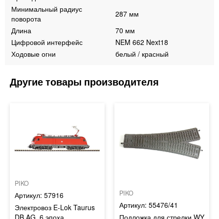
Минимальный радиус
287 мм
поворота
Длина
70 мм
Цифровой интерфейс
NEM 662 Next18
Ходовые огни
белый / красный
PIKO
PIKO
57916
55476/41
Электровоз E-Lok Taurus
DB AG, 6 эпоха
Подложка для стрелки WY