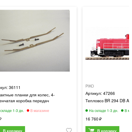
PIKO
36111
47266
актные планки для колес, 4-
енчатая коробка передач
Тепловоз BR 294 DB AG 
16 760