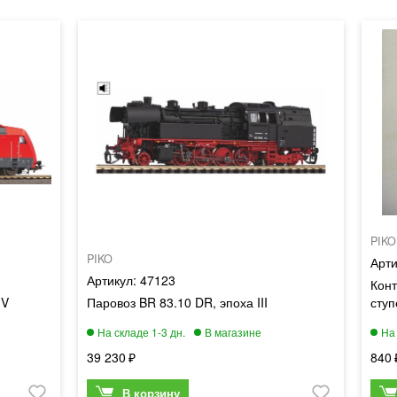
PIKO
PIKO
47123
Конт
 V
Паровоз BR 83.10 DR, эпоха III
ступ
39 230
840