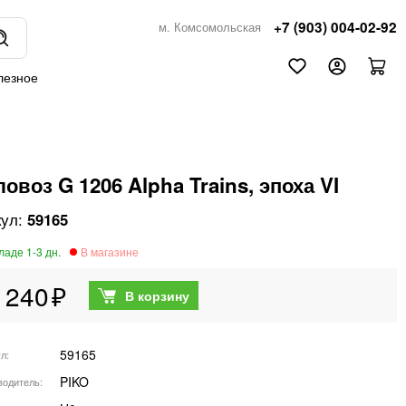
+7 (903) 004-02-92
м. Комсомольская
лезное
овоз G 1206 Alpha Trains, эпоха VI
59165
 240
59165
ул
PIKO
водитель