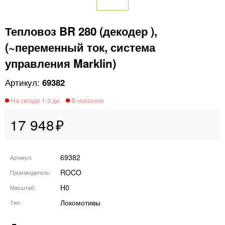
Тепловоз BR 280 (декодер ),
(~переменный ток, система
управления Marklin)
69382
17 948
69382
Артикул
ROCO
Производитель
H0
Масштаб
Локомотивы
Тип