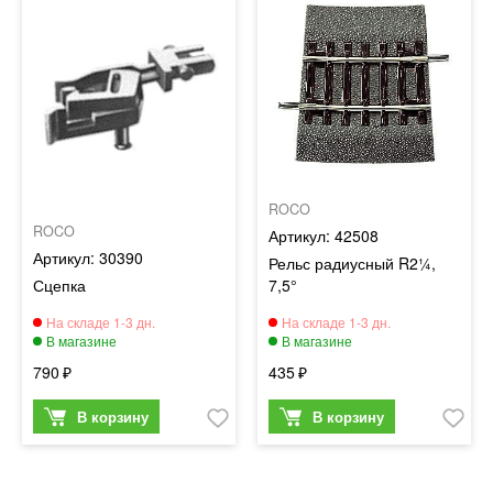
ROCO
ROCO
42508
30390
Рельс радиусный R2¼,
Сцепка
7,5°
790
435