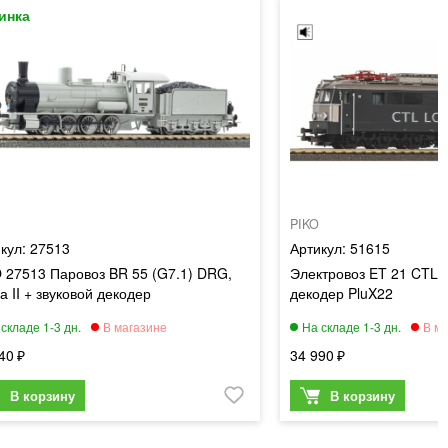
PIKO
27513
51615
 27513 Паровоз BR 55 (G7.1) DRG,
Электровоз ET 21 CTL, э
а II + звуковой декодер
декодер PluX22
40
34 990