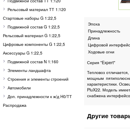
Подвижной состав ТТ 1:120
Рельсовый материал ТТ 1:120
Стартовые наборы G 1:22,5
Эпоха
Подвижной состав G 1:22,5
Принадлежность
Рельсовый материал G 1:22,5
Длина
Цифровые компоненты G 1:22,5
Цифровой интерфей
Ходовые огни
Аксессуары G 1:22,5
Подвижной состав N 1:160
Серия "Expert"
Элементы ландшафта
Тепловоз отличается,
мощным пятиполюсны
Строения и элементы строений
характеристики. Осв
Автомобили
PluX22. Модель имеет
снабжена интерфейсо
Доп. принадлежности к ж/д H0/ТТ
Распродажа