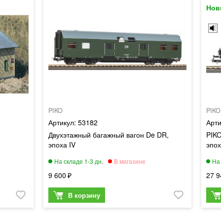
PIKO
PIKO
53182
Двухэтажный багажный вагон De DR,
PIKO
эпоха IV
эпох
9 600
27 9