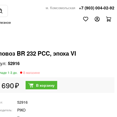
+7 (903) 004-02-92
м. Комсомольская
лезное
ловоз BR 232 PCC, эпоха VI
52916
 690
52916
ул
PIKO
водитель