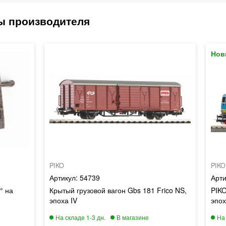
PIKO
PIKO
54739
° на
Крытый грузовой вагон Gbs 181 Frico NS,
PIKO
эпоха IV
эпох