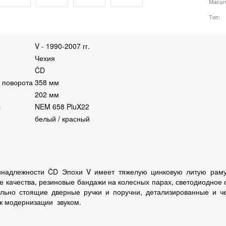
Масшт
Тип
V - 1990-2007 гг.
Чехия
ČD
 поворота
358 мм
202 мм
с
NEM 658 PluX22
белый / красный
надлежности ČD Эпохи V имеет тяжелую цинковую литую раму,
 качества, резиновые бандажи на колесных парах, светодиодное
льно стоящие дверные ручки и поручни, детализированные и ч
к модернизации звуком.