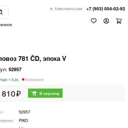
+7 (903) 004-02-92
м. Комсомольская
лезное
ловоз 781 ČD, эпоха V
52957
 810
52957
ул
PIKO
водитель