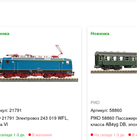
PIKO
21791
58860
 21791 Электровоз 243 019 WFL,
PIKO 58860 Пассажирски
а VI
класса AB4yg DB, эпоха