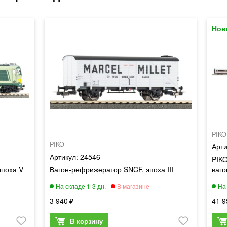
PIKO
PIKO
24546
PIKO
эпоха V
Вагон-рефрижератор SNCF, эпоха III
ваго
3 940
41 9