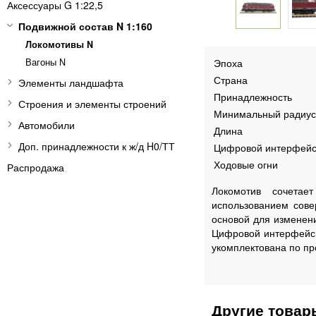
Аксессуары G 1:22,5
Подвижной состав N 1:160
Локомотивы N
Вагоны N
Эпоха
Страна
Элементы ландшафта
Принадлежность
Строения и элементы строений
Минимальный радиус
Автомобили
Длина
Доп. принадлежности к ж/д H0/ТТ
Цифровой интерфей
Ходовые огни
Распродажа
Локомотив сочетает
использованием сове
основой для изменен
Цифровой интерфейс 
укомплектована по пр