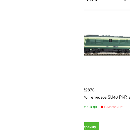
PIKO
8
52876
ница Tiefenbach
PIKO 52876 Тепловоз SU46 PKP, 
22 800