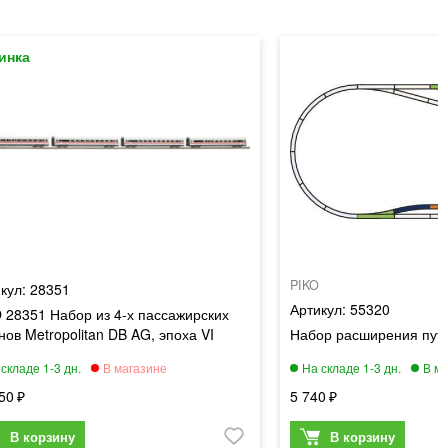
PIKO
28351
55320
 28351 Набор из 4-х пассажирских
нов Metropolitan DB AG, эпоха VI
Набор расширения пут
50
5 740