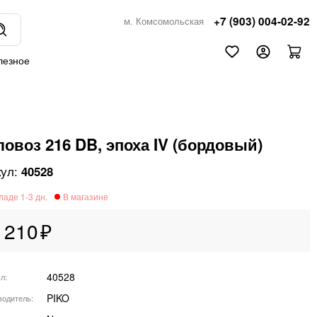
+7 (903) 004-02-92
м. Комсомольская
лезное
ловоз 216 DB, эпоха IV (бордовый)
40528
 210
40528
ул
PIKO
водитель