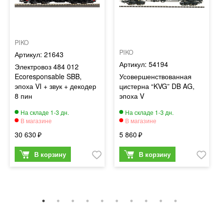
PIKO
PIKO
21643
54194
Электровоз 484 012
Ecoresponsable SBB,
Усовершенствованная
эпоха VI + звук + декодер
цистерна “KVG” DB AG,
8 пин
эпоха V
30 630
5 860