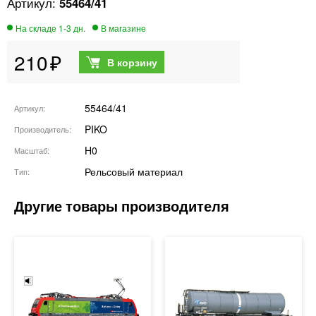
55464/41
210
55464/41
Артикул
PIKO
Производитель
H0
Масштаб
Рельсовый материал
Тип