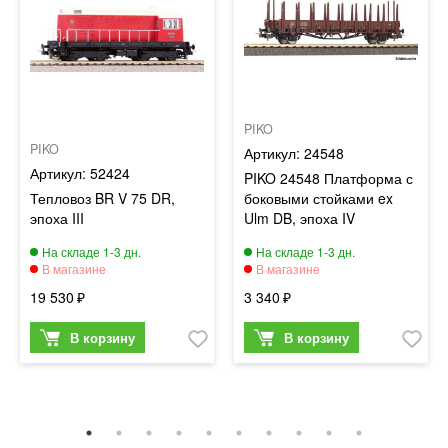
PIKO
PIKO
24548
52424
PIKO 24548 Платформа с
Тепловоз BR V 75 DR,
боковыми стойками ex
эпоха III
Ulm DB, эпоха IV
19 530
3 340