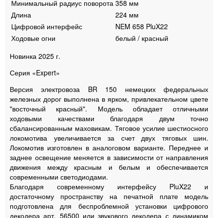
Минимальный радиус поворота
358 мм
Длина
224 мм
Цифровой интерфейс
NEM 658 PluX22
Ходовые огни
белый / красный
Новинка 2025 г.
Серия «Expert»
Версия электровоза BR 150 немецких федеральных
железных дорог выполнена в ярком, привлекательном цвете
"восточный красный". Модель обладает отличными
ходовыми качествами благодаря двум точно
сбалансированным маховикам. Тяговое усилие шестиосного
локомотива увеличивается за счет двух тяговых шин.
Локомотив изготовлен в аналоговом варианте. Переднее и
заднее освещение меняется в зависимости от направления
движения между красным и белым и обеспечивается
современными светодиодами.
Благодаря современному интерфейсу PluX22 и
достаточному пространству на печатной плате модель
подготовлена для беспроблемной установки цифрового
декодера арт. 56500 или звукового декодера с динамиком