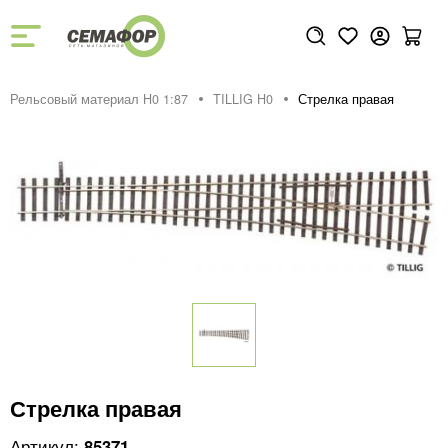
Рельсовый материал H0 1:87
TILLIG H0
Стрелка правая
Стрелка правая
85371