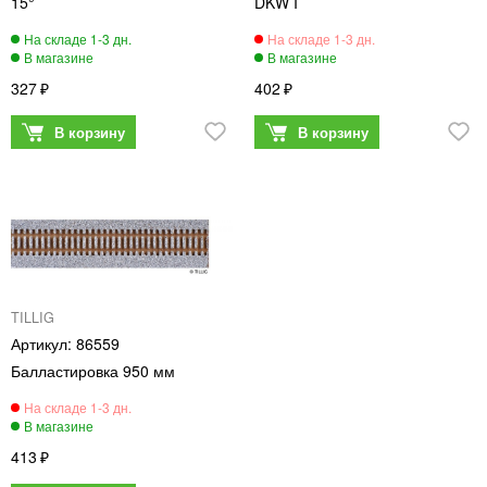
15°
DKW I
327
402
TILLIG
86559
Балластировка 950 мм
413