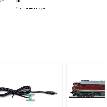
H0
аб
Стартовые наборы