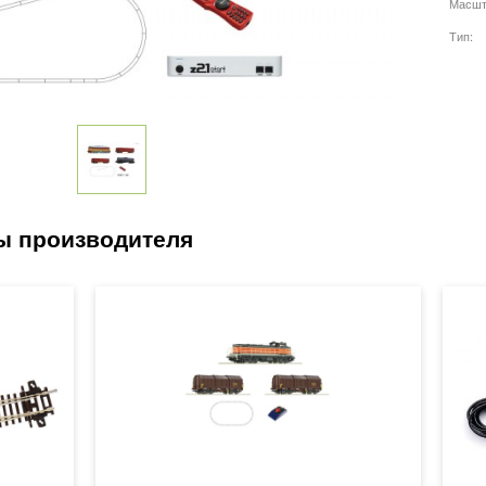
Масшт
Тип