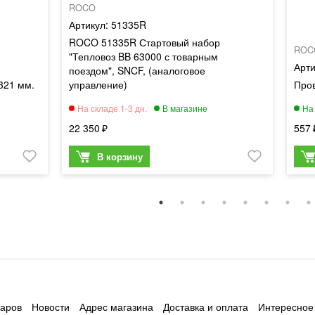
ROCO
51335R
ROCO 51335R Стартовый набор
ROC
"Тепловоз BB 63000 с товарным
поездом", SNCF, (аналоговое
321 мм.
управление)
Про
22 350
557
варов
Новости
Адрес магазина
Доставка и оплата
Интересное