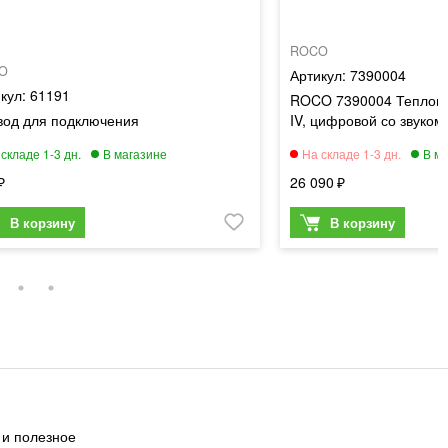
ROCO
O
7390004
61191
ROCO 7390004 Теплово
вод для подключения
IV, цифровой со звуком
26 090
 и полезное