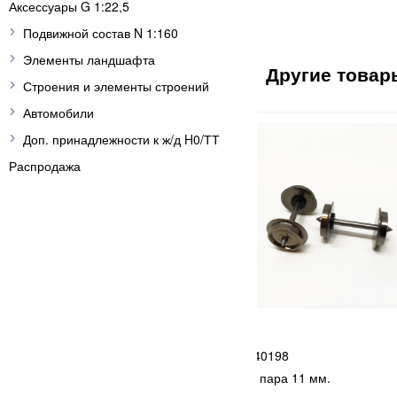
Аксессуары G 1:22,5
Подвижной состав N 1:160
Элементы ландшафта
Строения и элементы строений
Автомобили
Доп. принадлежности к ж/д H0/ТТ
Распродажа
5R
 Стартовый набор
ROCO
 63000 с товарным
40198
F, (аналоговое
Колесная пара 11 мм.