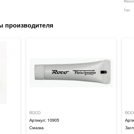
Масшт
Тип
ROCO
ROC
10905
Смазка
Загл