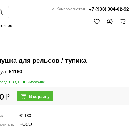
+7 (903) 004-02-92
м. Комсомольская
лезное
лушка для рельсов / тупика
61180
0
61180
ул
ROCO
водитель