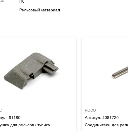
H0
аб
Рельсовый материал
O
ROCO
61180
4081720
ушка для рельсов / тупика
Соединители для рельс