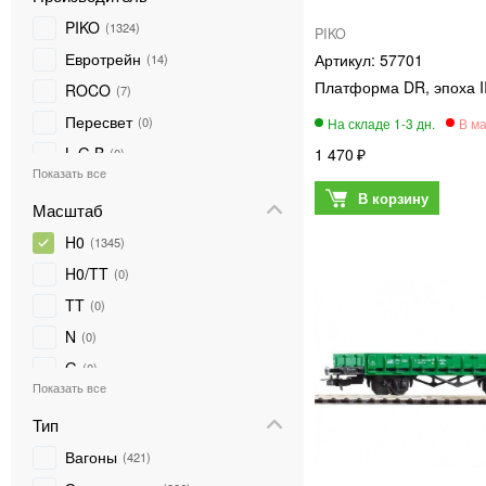
PIKO
1324
PIKO
Евротрейн
57701
14
Платформа DR, эпоха II
ROCO
7
Пересвет
0
L G B
1 470
0
FLEISCHMANN
0
Масштаб
Digital Train
0
H0
1345
ТТ-модель
0
H0/TT
0
Marklin
0
TT
0
TILLIG
0
N
0
NOCH
0
G
0
DIORAMATECH 3
0
AUHAGEN
0
Тип
Вагоны
421