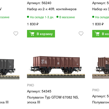
56240
5
V
Набор из 2-х 40ft. контейнеров
Набор из 
1 830
1 830
PIKO
PIKO
54345
5
Полувагон Typ GTOW 67082 NS,
ха III
эпоха III
Полувагон