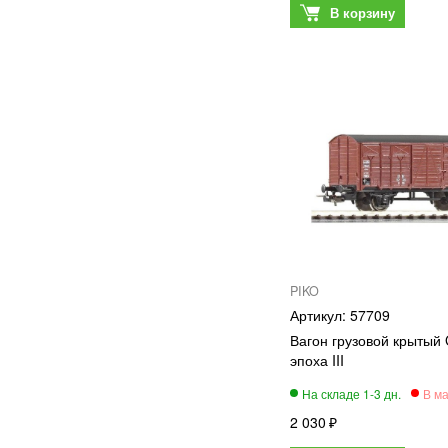
PIKO
57709
Вагон грузовой крытый
эпоха III
2 030