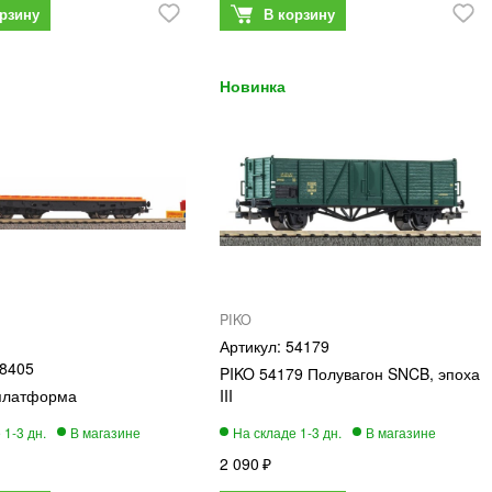
PIKO
54179
8405
PIKO 54179 Полувагон SNCB, эпоха
 платформа
III
2 090