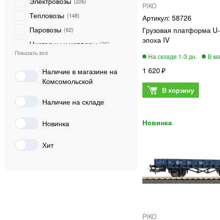
Электровозы
226
PIKO
Тепловозы
148
58726
Паровозы
Грузовая платформа U-
62
эпоха IV
Цистерны и хопперы
26
Модели РЖД/СЖД
12
1 620
Наличие в магазине на
Локомотивы
2
Комсомольской
Доп. принадлежности
1
Цифровые компоненты
Наличие на складе
0
Автомобили
0
Новинка
Элементы ландшафта
0
Строения
0
Хит
Рельсовый материал
0
Стартовые наборы
0
Аксессуары
0
PIKO