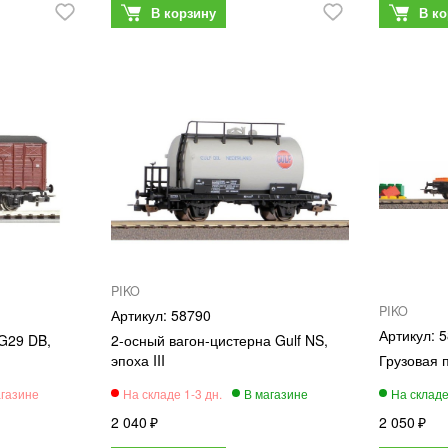
PIKO
PIKO
58790
5
 G29 DB,
2-осный вагон-цистерна Gulf NS,
эпоха III
Грузовая
2 040
2 050