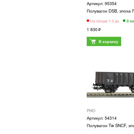
95354
Полувагон DSB, эпоха I
1 830
PIKO
54314
Полувагон Tw SNCF, эпо