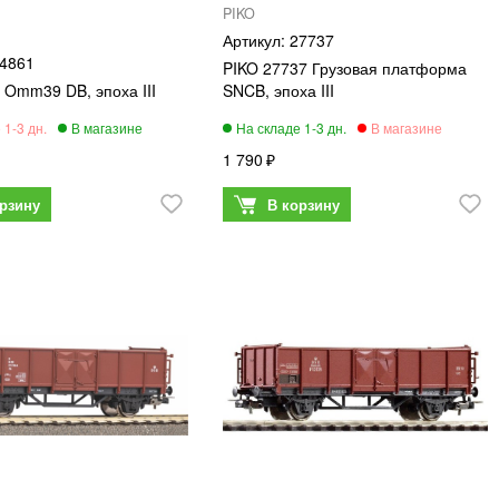
PIKO
27737
4861
PIKO 27737 Грузовая платформа
 Omm39 DB, эпоха III
SNCB, эпоха III
1 790