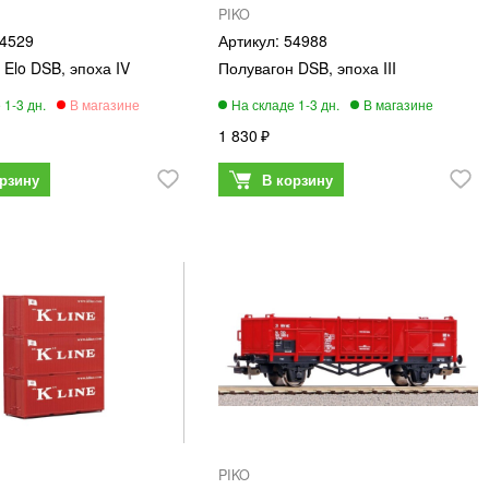
PIKO
4529
54988
 Elo DSB, эпоха IV
Полувагон DSB, эпоха III
1 830
PIKO