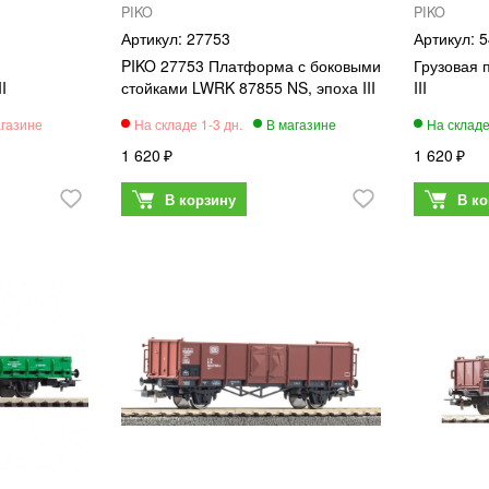
PIKO
PIKO
27753
5
PIKO 27753 Платформа с боковыми
Грузовая 
I
стойками LWRK 87855 NS, эпоха III
III
1 620
1 620