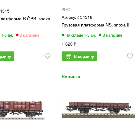
PIKO
4315
54318
платформа R ÖBB, эпоха
Грузовая платформа NS, эпоха III
1 620