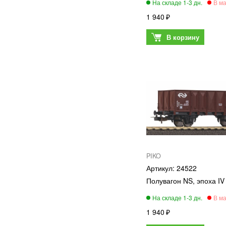
1 940
PIKO
24522
Полувагон NS, эпоха IV
1 940