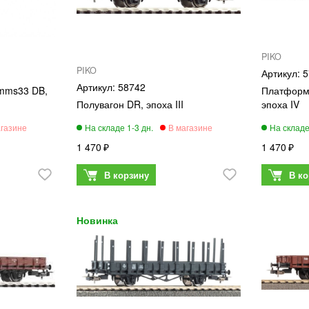
PIKO
PIKO
5
58742
mms33 DB,
Платформ
Полувагон DR, эпоха III
эпоха IV
1 470
1 470