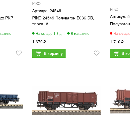
PIKO
PIKO
24549
5
zx PKP,
PIKO 24549 Полувагон E036 DB,
эпоха IV
Полувагон
1 670
1 710