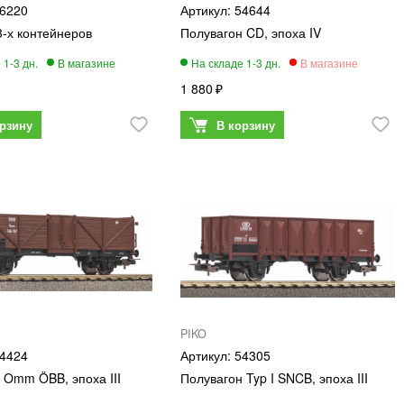
6220
54644
3-х контейнеров
Полувагон CD, эпоха IV
1 880
PIKO
4424
54305
 Omm ÖBB, эпоха III
Полувагон Typ I SNCB, эпоха III