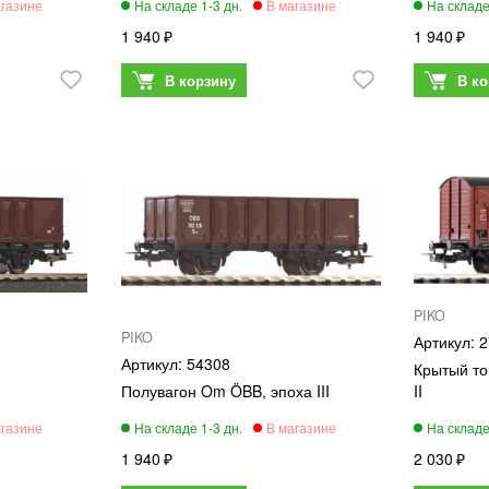
1 940
1 940
PIKO
PIKO
2
54308
Крытый то
Полувагон Om ÖBB, эпоха III
II
1 940
2 030