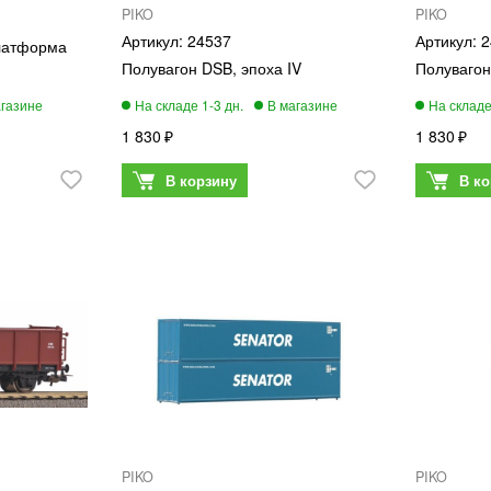
PIKO
PIKO
24537
2
платформа
Полувагон DSB, эпоха IV
Полувагон
1 830
1 830
PIKO
PIKO