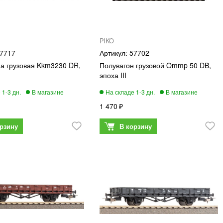
PIKO
7717
57702
а грузовая Kkm3230 DR,
Полувагон грузовой Ommp 50 DB,
эпоха III
1 470