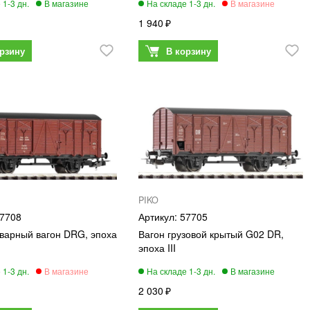
1 940
PIKO
7708
57705
варный вагон DRG, эпоха
Вагон грузовой крытый G02 DR,
эпоха III
2 030