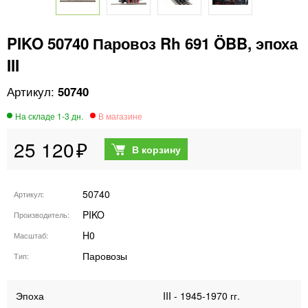
PIKO 50740 Паровоз Rh 691 ÖBB, эпоха
III
50740
25 120
50740
Артикул
PIKO
Производитель
H0
Масштаб
Паровозы
Тип
Эпоха
III - 1945-1970 гг.