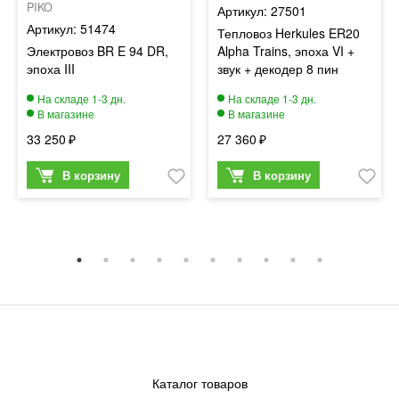
PIKO
27501
51474
Тепловоз Herkules ER20
Электровоз BR E 94 DR,
Alpha Trains, эпоха VI +
эпоха III
звук + декодер 8 пин
33 250
27 360
Каталог товаров