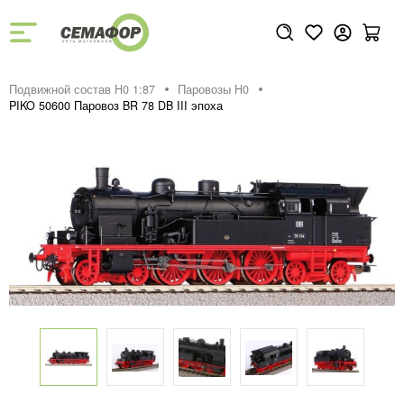
Подвижной состав H0 1:87
Паровозы H0
PIKO 50600 Паровоз BR 78 DB III эпоха