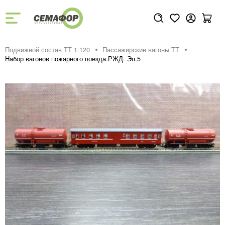
Подвижной состав ТТ 1:120
Пассажирские вагоны TT
Набор вагонов пожарного поезда.РЖД. Эп.5